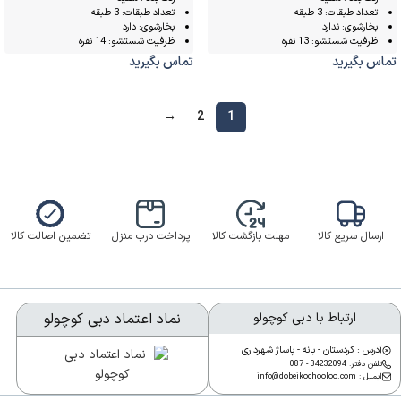
تعداد طبقات: 3 طبقه
تعداد طبقات: 3 طبقه
بخارشوی: ندارد
بخارشوی: دارد
ظرفیت شستشو: 13 نفره
ظرفیت شستشو: 14 نفره
تماس بگیرید
تماس بگیرید
→
2
1
ارسال سریع کالا
مهلت بازگشت کالا
پرداخت درب منزل
تضمین اصالت کالا
ارتباط با دبی کوچولو
نماد اعتماد دبی کوچولو
آدرس : کردستان - بانه - پاساژ شهرداری
تلفن دفتر: 34232094 - 087
ایمیل : info@dobeikochooloo.com