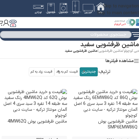
Skip to navigation
Skip to main content
خانه
تلویزیون
یخچال
لباسشویی
ظرفشویی
کولرگازی
ماشین ظرفشویی سفید
دبی کوچولو
/
ماشین ظرفشویی
/
ماشین ظرفشویی سفید
مشاهده فیلترها
ترتیب:
جدیدترین
قیمت: کم به زیاد
قیمت: زیاد به کم
ماشین ظرفشویی بوش
ماشین ظرفشویی بوش 4IMW62Q
SMP6EMW86Q