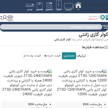
Skip to navigation
Skip to main content
خانه
تلویزیون
یخچال
لباسشویی
ظرفشویی
کولرگازی
کولر گازی زانتی
دبی کوچولو
/
کولر گازی
/
بر اساس برند
/
کولر گازی زانتی
مشاهده فیلترها
ترتیب:
جدیدترین
قیمت: کم به زیاد
قیمت: زیاد به کم
کولر گازی زانتی ZTSD-12HD1RAPA
کولر گازی زانتی ZTSD-24HD1RAPA
اینورتر ظرفیت 12000
اینورتر ظرفیت 24000
سال ساخت: 2024
سال ساخت: 2024