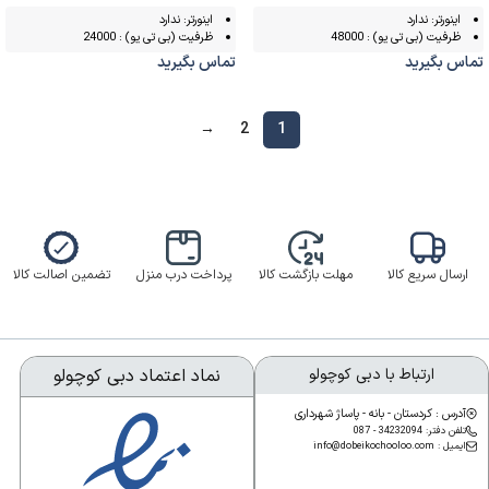
اینورتر: ندارد
اینورتر: ندارد
ظرفیت (بی تی یو) : 48000
ظرفیت (بی تی یو) : 24000
تماس بگیرید
تماس بگیرید
→
2
1
ارسال سریع کالا
مهلت بازگشت کالا
پرداخت درب منزل
تضمین اصالت کالا
ارتباط با دبی کوچولو
نماد اعتماد دبی کوچولو
آدرس : کردستان - بانه - پاساژ شهرداری
تلفن دفتر: 34232094 - 087
ایمیل : info@dobeikochooloo.com