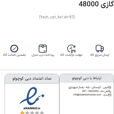
گازی 48000
[fech_cat_list id=’87’]
ارسال سریع کالا
مهلت بازگشت کالا
پرداخت درب منزل
تضمین اصالت کالا
ارتباط با دبی کوچولو
نماد اعتماد دبی کوچولو
آدرس : کردستان - بانه - پاساژ شهرداری
تلفن دفتر: 34232094 - 087
ایمیل : info@dobeikochooloo.com