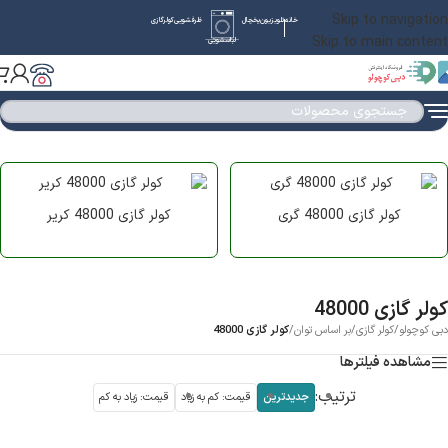
Skip to navigation
خانه
تلویزیون
یخچال
ظرفشویی
کولرگازی
Skip to main content
لباسشویی
کولر گازی 48000 گری
کولر گازی 48000 کریر
کولر گازی 48000
دبی کوچولو
/
کولر گازی
/
بر اساس توان
/
کولر گازی 48000
مشاهده فیلترها
ترتیب:
جدیدترین
قیمت: کم به زیاد
قیمت: زیاد به کم