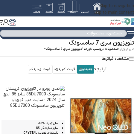
Skip to navigation
Skip to main content
خانه
تلویزیون
یخچال
لباسشویی
ظرفشویی
کولرگازی
تلویزیون سری 7 سامسونگ
دبی کوچولو
/
محصولات برچسب خورده “تلویزیون سری 7 سامسونگ”
مشاهده فیلترها
ترتیب:
جدیدترین
قیمت: کم به زیاد
قیمت: زیاد به کم
تلویزیون سامسونگ 85DU7000
سال تولید: 2024
سایز نمایشگر: 85
تکنولوژی تصویر: CRYSTAL