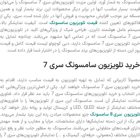
سامسونگ به شمار آورد. اولین مزیت تلویزیون‌های سری 7 سامسونگ را می‌توان
قیمت بسیار مناسب آنها در برابر دیگر محصولات این برند بشمار آورد و همین
مسئله نیز موجب افزایش محبوبیت و فروش آنها در بازار شده است. سری، یکی از
اکتورهای تعیین کننده
قیمت تلویزیون سامسونگ
است. کیفیت نمایشگر بالا،
سیستم عامل هوشمند تایزن، طراحی شیک از ویژگی‌های کلید در تلویزیون‌های
سری 7 سامسونگ است که در تمامی آنها مشهود می‌باشد. چنانچه تمایل به
خرید تلویزیون سری 7 سامسونگ داربد، دبی کوچولو لیست قیمت کامل و قیمت
روز این دسته از تلویزیون‌های برند سامسونگ را در اختیار شما قرار داده است.
خرید تلویزیون سامسونگ سری 7
معمولاً کاربرانی که تمایل به تهیه تلویزیون به قیمت مناسب دارند، اقدام به
خرید تلویزیون سری 7 سامسونگ خواهند کرد. یکی از اصلی‌ترین ویژگی‌هایی که
در انتخاب و خرید تلویزیون‌های سامسونگ سری 7 باید مد نظر قرار داد، فناوری
ساخت نمایشگر آن است. سامسونگ این سری از تلویزیون‌ها را با فناوری‌های
ختلف نمایشگر از جمله LED، QLED و کریستال تولید و روانه بازار خواهد کرد.
تلویزیون سری 8 سامسونگ
جزو محصولات میادن رده این بنرد بشمار می‌روند.
هر یک از این دسته نمایشگرها دارای مشخصات، مزایا و معایب و از همه مهمتر
دارای قیمت‌های متفاوتی نیز می‌باشند. سامسونگ به منظور جلب نظر و رفع نیاز
کاربران مختلف (معمولی، حرفه‌ای، گیمینگ و …) نمایشگر تلویزیون‌های سری 7 را