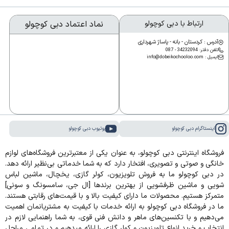
ارتباط با دبی کوچولو
نماد اعتماد دبی کوچولو
آدرس : کردستان - بانه - پاساژ شهرداری
تلفن دفتر: 34232094 - 087
ایمیل : info@dobeikochooloo.com
اینستاگرام دبی کوچولو
یوتیوب دبی کوچولو
فروشگاه اینترنتی دبی کوچولو، به عنوان یکی از معتبرترین فروشگاه‌های لوازم
خانگی و صوتی و تصویری، افتخار دارد که به شما خدماتی بی‌نظیر ارائه دهد.
در دبی کوچولو ما به فروش تلویزیون، کولر گازی، یخچال، ماشین لباس
شویی و ماشین ظرفشویی از بهترین برندها [ال جی، سامسونگ و سونی]
متمرکز هستیم. محصولات ما دارای کیفیت بالا و با قیمت‌های رقابتی هستند.
ما در فروشگاه دبی کوچولو به ارائه خدمات با کیفیت به مشتریانمان اهمیت
می‌دهیم و با تکنسین‌های ماهر و دانش فنی قوی، به شما راهنمایی لازم در
انتخاب و خرید انواع تلویزیون و کولر گازی را ارائه میدهیم و در تمامی مراحل