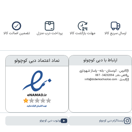
ارسال سریع کالا
مهلت بازگشت کالا
پرداخت درب منزل
تضمین اصالت کالا
ارتباط با دبی کوچولو
نماد اعتماد دبی کوچولو
آدرس : کردستان - بانه - پاساژ شهرداری
تلفن دفتر: 34232094 - 087
ایمیل : info@dobeikochooloo.com
اینستاگرام دبی کوچولو
یوتیوب دبی کوچولو