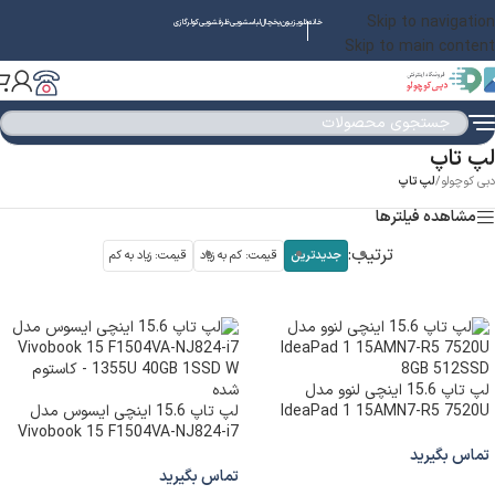
Skip to navigation
خانه
تلویزیون
یخچال
لباسشویی
ظرفشویی
کولرگازی
Skip to main content
لپ تاپ
دبی کوچولو
/
لپ تاپ
مشاهده فیلترها
ترتیب:
جدیدترین
قیمت: کم به زیاد
قیمت: زیاد به کم
لپ تاپ 15.6 اینچی لنوو مدل
IdeaPad 1 15AMN7-R5 7520U
لپ تاپ 15.6 اینچی ایسوس مدل
Vivobook 15 F1504VA-NJ824-i7
8GB 512SSD
1355U 40GB 1SSD W – کاستوم
تماس بگیرید
شده
تماس بگیرید