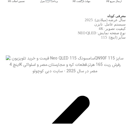
ارسال سریع کالا
مهلت بازگشت کالا
پرداخت درب منزل
تضمین اصالت کالا
معرفی کوتاه
سال عرضه (میلادی): 2025
سیستم عامل: تایزن
کیفیت تصویر: 4K
نوع صفحه نمایش: NEO QLED
سایز (اینچ): 115