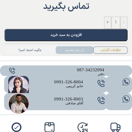
تماس بگیرید
+
-
افزودن به سبد خرید
اطلاعات گارانتی
از زبان مشتری
چگونه اعتماد کنیم؟
087-34232094
دفتر
0991-326-8004
خانم کریمی
0991-326-8003
آقای صادقی