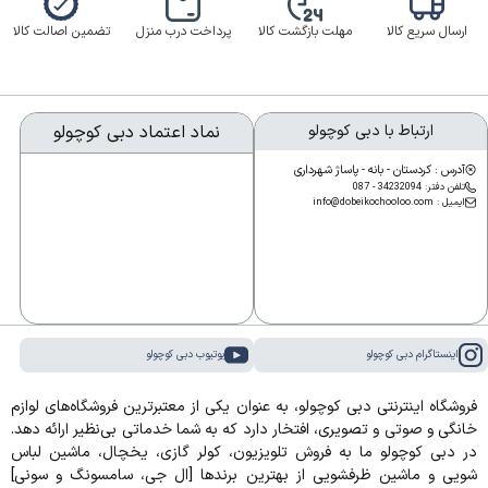
ارسال سریع کالا
مهلت بازگشت کالا
پرداخت درب منزل
تضمین اصالت کالا
ارتباط با دبی کوچولو
نماد اعتماد دبی کوچولو
آدرس : کردستان - بانه - پاساژ شهرداری
تلفن دفتر: 34232094 - 087
ایمیل : info@dobeikochooloo.com
اینستاگرام دبی کوچولو
یوتیوب دبی کوچولو
فروشگاه اینترنتی دبی کوچولو، به عنوان یکی از معتبرترین فروشگاه‌های لوازم
خانگی و صوتی و تصویری، افتخار دارد که به شما خدماتی بی‌نظیر ارائه دهد.
در دبی کوچولو ما به فروش تلویزیون، کولر گازی، یخچال، ماشین لباس
شویی و ماشین ظرفشویی از بهترین برندها [ال جی، سامسونگ و سونی]