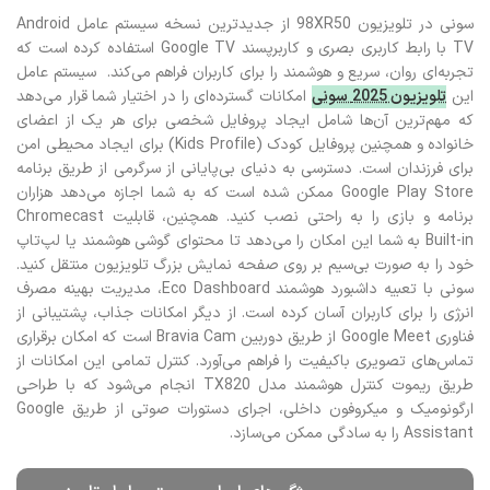
سونی در تلویزیون 98XR50 از جدیدترین نسخه سیستم عامل Android
TV با رابط کاربری بصری و کاربرپسند Google TV استفاده کرده است که
تجربه‌ای روان، سریع و هوشمند را برای کاربران فراهم می‌کند. سیستم عامل
این
تلویزیون 2025 سونی
امکانات گسترده‌ای را در اختیار شما قرار می‌دهد
که مهم‌ترین آن‌ها شامل ایجاد پروفایل شخصی برای هر یک از اعضای
خانواده و همچنین پروفایل کودک (Kids Profile) برای ایجاد محیطی امن
برای فرزندان است. دسترسی به دنیای بی‌پایانی از سرگرمی از طریق برنامه
Google Play Store ممکن شده است که به شما اجازه می‌دهد هزاران
برنامه و بازی را به راحتی نصب کنید. همچنین، قابلیت Chromecast
Built-in به شما این امکان را می‌دهد تا محتوای گوشی هوشمند یا لپ‌تاپ
خود را به صورت بی‌سیم بر روی صفحه نمایش بزرگ تلویزیون منتقل کنید.
سونی با تعبیه داشبورد هوشمند Eco Dashboard، مدیریت بهینه مصرف
انرژی را برای کاربران آسان کرده است. از دیگر امکانات جذاب، پشتیبانی از
فناوری Google Meet از طریق دوربین Bravia Cam است که امکان برقراری
تماس‌های تصویری باکیفیت را فراهم می‌آورد. کنترل تمامی این امکانات از
طریق ریموت کنترل هوشمند مدل TX820 انجام می‌شود که با طراحی
ارگونومیک و میکروفون داخلی، اجرای دستورات صوتی از طریق Google
Assistant را به سادگی ممکن می‌سازد.