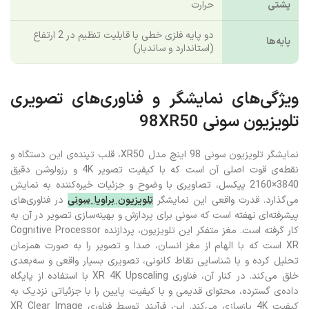
پشتی
حرارت
دو پایه فلزی خطی با قابلیت تنظیم در 2 ارتفاع
پایه‌ها
(استاندارد و ساندبار)
ویژگی‌های نمایشگر و فناوری‌های تصویری
تلویزیون سونی 98XR50
نمایشگر تلویزیون سونی 98 اینچ مدل XR50، قلب تپنده‌ی این دستگاه و
نقطه‌ی قوت اصلی آن است که با کیفیت تصویر 4K و رزولوشن دقیق
3840×2160 پیکسل، تصاویری با وضوح و جزئیات خیره‌کننده به نمایش
می‌گذارد. قدرت واقعی این نمایشگر
تلویزیون براویا سونی
در فناوری‌های
پیشرفته‌ای نهفته است که سونی برای پردازش و بهینه‌سازی تصویر در آن به
کار گرفته است. مغز متفکر این تلویزیون، پردازنده Cognitive Processor
XR است که با الهام از مغز انسان، صدا و تصویر را به صورت همزمان
تحلیل کرده و با شناسایی نقاط کانونی، تصویری بسیار واقعی و سه‌بعدی
خلق می‌کند. در کنار آن، فناوری XR 4K Upscaling با استفاده از پایگاه
داده‌ی گسترده، محتوای قدیمی و با کیفیت پایین را با جزئیاتی نزدیک به
کیفیت 4K بازسازی می‌کند. این فرآیند توسط فناوری XR Clear Image