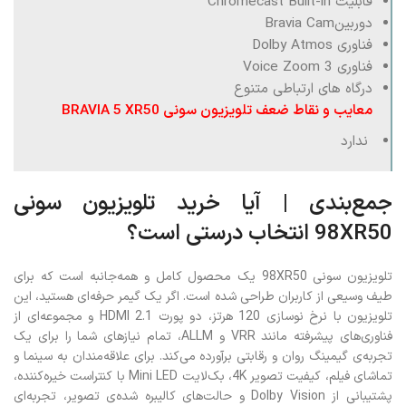
قابلیت Chromecast Built-in
دوربینBravia Cam
فناوری Dolby Atmos
فناوری Voice Zoom 3
درگاه های ارتباطی متنوع
معایب و نقاط ضعف تلویزیون سونی BRAVIA 5 XR50
ندارد
جمع‌بندی | آیا خرید تلویزیون سونی
98XR50 انتخاب درستی است؟
تلویزیون سونی 98XR50 یک محصول کامل و همه‌جانبه است که برای
طیف وسیعی از کاربران طراحی شده است. اگر یک گیمر حرفه‌ای هستید، این
تلویزیون با نرخ نوسازی 120 هرتز، دو پورت HDMI 2.1 و مجموعه‌ای از
فناوری‌های پیشرفته مانند VRR و ALLM، تمام نیازهای شما را برای یک
تجربه‌ی گیمینگ روان و رقابتی برآورده می‌کند. برای علاقه‌مندان به سینما و
تماشای فیلم، کیفیت تصویر 4K، بک‌لایت Mini LED با کنتراست خیره‌کننده،
پشتیبانی از Dolby Vision و حالت‌های کالیبره شده‌ی تصویر، تجربه‌ای