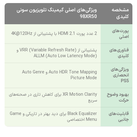
مشخصه
ویژگی‌های اصلی گیمینگ تلویزیون سونی
کلیدی
98XR50
پورت‌های
2 عدد پورت HDMI 2.1 با پشتیبانی از 4K@120Hz
اصلی
فناوری‌های
پشتیبانی از VRR (Variable Refresh Rate) و
کلیدی
ALLM (Auto Low Latency Mode)
ویژگی‌های
Auto HDR Tone Mapping و Auto Genre
انحصاری
Picture Mode
PS5
بهبود وضوح
XR Motion Clarity برای کاهش تاری در صحنه‌های
حرکت
سریع
قابلیت‌های
Black Equalizer برای دید بهتر در تاریکی و Game
جانبی
Menu اختصاصی