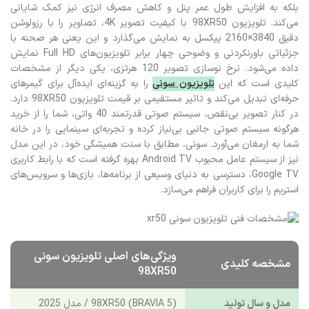
بلکه به افزایش طول عمر پنل و کاهش مصرف انرژی نیز کمک شایانی
می‌کند. تلویزیون 98XR50 با کیفیت تصویر 4K، تصاویر را با رزولوشن
دقیق 3840×2160 پیکسل به نمایش می‌گذارد و این یعنی هر صحنه با
جزئیاتی باورنکردنی و وضوحی چهار برابر تلویزیون‌های Full HD نمایش
داده می‌شود. نرخ نوسازی تصویر 120 هرتزی، یکی دیگر از مشخصات
کلیدی است که این
تلویزیون سونی
را به گزینه‌ای ایده‌آل برای گیمرهای
حرفه‌ای تبدیل می‌کند و تاثیر مستقیمی بر قیمت تلویزیون 98XR50 دارد.
در کنار تصویر بی‌نقص، سیستم صوتی قدرتمند 40 واتی، شما را از خرید
هرگونه سیستم صوتی جانبی بی‌نیاز کرده و تجربه‌ای سینمایی را در خانه
شما به ارمغان می‌آورد. سونی، مطابق با سنت همیشگی خود، در این مدل
نیز از سیستم عامل محبوب Android TV بهره گرفته است که با رابط کاربری
Google TV، دسترسی به دنیای وسیعی از برنامه‌ها، بازی‌ها و سرویس‌های
استریم را برای کاربران فراهم می‌سازد.
ویژگی‌های اصلی تلویزیون سونی
مشخصه کلیدی
98XR50
مدل و سال تولید
98XR50 (BRAVIA 5) / مدل 2025