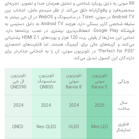
XR سونی به دلیل رویکرد شناختی و تحلیل همزمان صدا و تصویر، تجربه‌ای
منحصربه‌فرد و واقع‌گرایانه خلق می‌کند. از نظر سیستم عامل، انتخاب بین
Android TV در سونی، Tizen در سامسونگ و WebOS در ال جی بیشتر به
سلیقه شخصی کاربر بستگی دارد، هرچند Android TV به دلیل دسترسی به
فروشگاه Google Play، انعطاف‌پذیری بیشتری در نصب برنامه‌ها دارد.
تمامی این مدل‌ها از رفرش ریت 120 هرتز و پورت‌های HDMI 2.1 پشتیبانی
می‌کنند و گزینه‌های عالی برای گیمینگ هستند، اما قابلیت‌های انحصاری
“Perfect for PS5” در تلویزیون سونی، آن را به انتخابی جذاب‌تر برای
دارندگان این کنسول تبدیل می‌کند.
تلویزیون
تلویزیون
تلویزیون
تلویزیون
ویژگی
سونی
سونی
سامسونگ
ال جی
QNED90
QN85D
Barvia 8
Barvia 5
سال
2024
2024
2024
2025
ساخت
فناوری
QNED
Neo QLED
OLED
Mini LED
نمایشگر