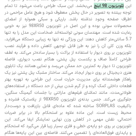
این
تلویزیون 98 اینچ
می‌بخشد. این سبک طراحی باعث می‌شود تا تمام
توجه بیننده به تصویر در حال پخش معطوف شود و هیچ عامل مزاحمی در
اطراف صفحه وجود نداشته باشد. باریکی و سبکی همواره از امضای
محصولات سونی بوده و این اصل در تلویزیون 98XR50 نیز به خوبی
رعایت شده است. مهندسان سونی توانسته‌اند ضخامت این مدل را به تنها
5.7 سانتی‌متر کاهش دهند؛ این ویژگی نه تنها به زیبایی دستگاه می‌افزاید،
بلکه وزن کلی آن را نیز به طرز قابل توجهی کاهش داده و فرآیند نصب
تلویزیون بر روی دیوار با استفاده از براکت را بسیار ساده‌تر می‌کند. به لطف
طراحی کاملاً صاف و یکدست پنل پشتی، هنگام نصب دیواری، فاصله
تلویزیون تا دیوار به کمترین حد ممکن می‌رسد و نمایی همانند یک تابلوی
هنری دیجیتال بر روی دیوار ایجاد می‌کند. ساختار مشبک پنل پشتی نیز یک
راهکار هوشمندانه برای مدیریت حرارت است. این طراحی به تهویه بهتر
قطعات داخلی کمک کرده و از گرم شدن بیش از حد دستگاه در استفاده‌های
طولانی‌مدت، مانند تماشای فیلم‌های ماراتنی یا جلسات گیمینگ سنگین،
جلوگیری می‌کند. جنس بدنه‌ی تلویزیون 98XR50 از پلاستیک فشرده و
باکیفیت SORPLAS ساخته شده که ماده‌ای قابل بازیافت و دوست‌دار
محیط زیست است. این ماده علاوه بر استحکام بالا در برابر ضربات
احتمالی، نقش مهمی در کاهش وزن نهایی نمایشگر ایفا می‌کند. این
تلویزیون بر روی دو پایه‌ی خطی و فلزی بسیار زیبا قرار می‌گیرد که استحکام
و پایداری فوق‌العاده‌ای را تضمین می‌کنند. فاصله‌ی بین این پایه‌ها هنگام