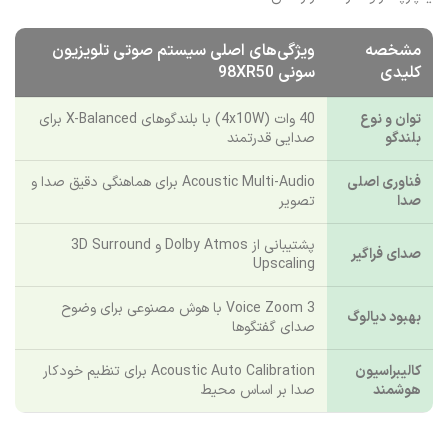
مشخصه
ویژگی‌های اصلی سیستم صوتی تلویزیون
کلیدی
سونی 98XR50
توان و نوع
40 وات (4x10W) با بلندگوهای X-Balanced برای
بلندگو
صدایی قدرتمند
فناوری اصلی
Acoustic Multi-Audio برای هماهنگی دقیق صدا و
صدا
تصویر
پشتیبانی از Dolby Atmos و 3D Surround
صدای فراگیر
Upscaling
Voice Zoom 3 با هوش مصنوعی برای وضوح
بهبود دیالوگ
صدای گفتگوها
کالیبراسیون
Acoustic Auto Calibration برای تنظیم خودکار
هوشمند
صدا بر اساس محیط