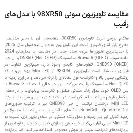
مقایسه تلویزیون سونی 98XR50 با مدل‌های
رقیب
هنگام بررسی خرید تلویزیون 98XR50، مقایسه‌ی آن با سایر مدل‌های
مطرح بازار امری ضروری است. این تلویزیون به عنوان محصول سال 2025،
با جدیدترین فناوری‌ها عرضه شده است. در مقایسه با مدل‌های 2024
مانند سونی Bravia 8 (OLED)، سامسونگ QN85D (Neo QLED) و ال جی
QNED90 (QNED)، تفاوت‌های کلیدی وجود دارد. مهم‌ترین تفاوت در
فناوری نمایشگر است؛ تلویزیون 98XR50 از Mini LED بهره می‌برد که
روشنایی بسیار بالا و کنتراست فوق‌العاده‌ای را ارائه می‌دهد و در این زمینه با
Neo QLED سامسونگ رقابت می‌کند. این در حالی است که Bravia 8 با
پنل OLED خود، عمق رنگ مشکی مطلق و کنتراست بی‌نهایت را در سطح
پیکسلی فراهم می‌کند اما ممکن است در محیط‌های بسیار روشن، به اندازه‌ی
Mini LED درخشان نباشد. ال جی QNED90 نیز با ترکیب فناوری‌های
Quantum Dot و NanoCell، رنگ‌های دقیقی تولید می‌کند اما معمولاً در
زمینه کنترل نور پس‌زمینه و عمق رنگ مشکی، در سطح پایین‌تری نسبت به
Mini LED سونی قرار می‌گیرد. در بخش پردازش تصویر، هر چهار تلویزیون از
پردازنده‌های قدرتمند مبتنی بر هوش مصنوعی استفاده می‌کنند، اما پردازنده