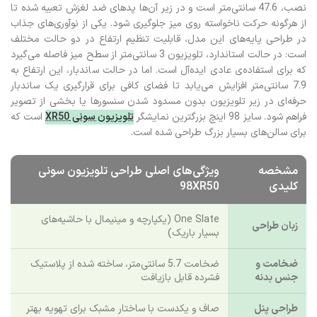
نصب، 47.6 سانتی‌متر است و در زیر آن‌ها پدهای ضد لغزش تعبیه شده تا
از هرگونه حرکت ناخواسته روی میز جلوگیری شود. یکی از نوآوری‌های جذاب
در طراحی پایه‌های این مدل، قابلیت تنظیم ارتفاع در دو حالت مختلف
است: در حالت استاندارد، تلویزیون 3 سانتی‌متر از سطح میز فاصله می‌گیرد
که برای استفاده‌ی عادی ایده‌آل است. اما در حالت ساندبار، این ارتفاع به
7.9 سانتی‌متر افزایش می‌یابد تا فضای کافی برای قرارگیری یک ساندبار
حرفه‌ای در زیر تلویزیون بدون مسدود شدن سنسورها یا بخشی از تصویر
فراهم شود. سایز 98 اینچ بزرگترین نمایشگر
تلویزیون سونی XR50
است که
برای سالن‌های بسیار بزرگ طراحی شده است.
مشخصه
ویژگی‌های اصلی طراحی تلویزیون سونی
کلیدی
98XR50
One Slate (یکپارچه و مینیمال با حاشیه‌های
زبان طراحی
بسیار باریک)
ضخامت و
ضخامت 5.7 سانتی‌متر، ساخته شده از پلاستیک
جنس بدنه
فشرده قابل بازیافت
طراحی پنل
صاف و یکدست با ساختار مشبک برای تهویه بهتر