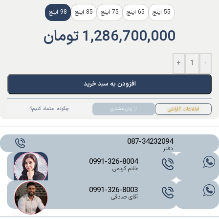
55 اینچ
65 اینچ
75 اینچ
85 اینچ
98 اینچ
1,286,700,000
تومان
+
-
افزودن به سبد خرید
از زبان مشتری
چگونه اعتماد کنیم؟
اطلاعات گارانتی
087-34232094
دفتر
0991-326-8004
خانم کریمی
0991-326-8003
آقای صادقی