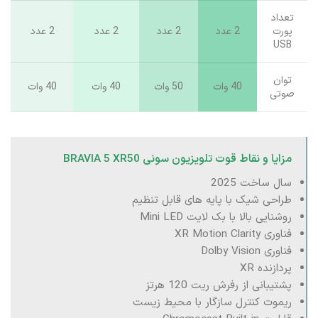
تعداد
پورت
2 عدد
2 عدد
2 عدد
2 عدد
USB
توان
40 وات
50 وات
40 وات
40 وات
صوتی
مزایا و نقاط قوت تلویزیون سونی BRAVIA 5 XR50
سال ساخت 2025
طراحی شیک با پایه های قابل تنظیم
روشنایی بالا با بک لایت Mini LED
فناوری XR Motion Clarity
فناوری Dolby Vision
پردازنده XR
پشتیبانی از رفرش ریت 120 هرتز
ریموت کنترل سازگار با محیط زیست