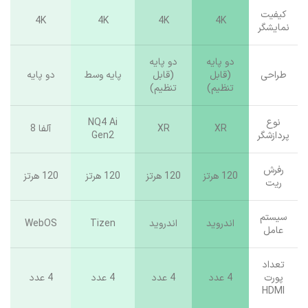
کیفیت
4K
4K
4K
4K
نمایشگر
دو پایه
دو پایه
طراحی
(قابل
(قابل
پایه وسط
دو پایه
تنظیم)
تنظیم)
نوع
NQ4 Ai
XR
XR
آلفا 8
پردازشگر
Gen2
رفرش
120 هرتز
120 هرتز
120 هرتز
120 هرتز
ریت
سیستم
اندروید
اندروید
Tizen
WebOS
عامل
تعداد
پورت
4 عدد
4 عدد
4 عدد
4 عدد
HDMI