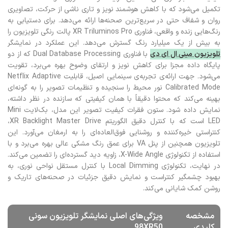
تکمیل می‌شود که با کاهش هوشمند نویز و تاری ناشی از حرکت، تصاویری
روان و شفاف حتی در سریع‌ترین صحنه‌ها ارائه می‌دهد. برای دستیابی به
رنگ‌هایی زنده و واقعی، فناوری XR Triluminos Pro پالت رنگی تلویزیون را
به بیش از یک میلیارد رنگ گسترش می‌دهد. این عملکرد در نمایشگر
تلویزیون مینی ال ای دی
با فناوری Dual Database Processing که از دو
پایگاه داده مجزا برای کاهش نویز و ارتقای وضوح بهره می‌برد، تقویت
می‌شود. جهت ارائه‌ی تجربه‌ی سینمایی اصیل، قابلیت Netflix Adaptive
Calibrated Mode نور محیط را سنجیده و تنظیمات تصویر را به گونه‌ای
بهینه می‌کند که محتوا دقیقاً با همان کیفیتی که سازنده در نظر داشته،
نمایش داده شود. ستون فقرات کیفیت تصویر این مدل، بک‌لایت Mini
LED است که با کنترل دقیق الگوریتم XR Backlight Master Drive،
کنتراستی خیره‌کننده و روشنایی فوق‌العاده‌ای را به ارمغان می‌آورد. این
تلویزیون همچنین از پنل VA برای عمق رنگ مشکی عالی بهره می‌برد و با
استفاده از تکنولوژی X-Wide Angle، زاویه دید گسترده‌ای را تضمین می‌کند.
در نهایت، تکنولوژی Local Dimming با کنترل مستقل نواحی نوری، به
بهبود چشمگیر کنتراست و نمایش دقیق جزئیات در صحنه‌های تاریک و
روشن کمک شایانی می‌کند.
مشخصه
ویژگی‌های اصلی نمایشگر تلویزیون سونی
کلیدی
98XR50