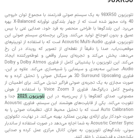
98XR50
تلویزیون 98XR50 به یک سیستم صوتی قدرتمند با مجموع توان خروجی
40 وات مجهز شده است که از چهار بلندگوی نوآورانه X-Balanced بهره
می‌برد. این بلندگوها با طراحی منحصر به فرد خود، صدایی غنی با بیس
عمیق و بدون اعوجاج تولید می‌کنند. ویژگی برجسته‌ی سیستم صوتی این
تلویزیون، فناوری Acoustic Multi-Audio است که با استفاده از توییترهای
موقعیت‌یاب، صدا را دقیقاً از نقطه‌ای از تصویر که رویداد در آن رخ
می‌دهد، پخش می‌کند و تجربه‌ای بسیار واقعی و غوطه‌ورکننده ایجاد
می‌کند. این تلویزیون با پشتیبانی کامل از فناوری Dolby Atmos و Dolby
Audio، صدایی سه‌بعدی و سینمایی را شبیه‌سازی می‌کند. علاوه بر این،
فناوری 3D Surround Upscaling هر سیگنال صوتی را تحلیل کرده و به
صورت مجازی به یک تجربه‌ی صوتی فراگیر تبدیل می‌کند. برای اطمینان از
وضوح کامل دیالوگ‌ها، فناوری Voice Zoom 3 با استفاده از هوش
مصنوعی، صدای گفتگوها را از پس‌زمینه در این
تلویزیون 2025
جدا و
تقویت می‌کند. یکی از قابلیت‌های هوشمند این سیستم، فناوری Acoustic
Auto Calibration است که با تحلیل محیط اتاق، تنظیمات صوتی را به
صورت خودکار برای ارائه‌ی بهترین عملکرد بهینه می‌کند. در نهایت، تکنولوژی
Acoustic Center Sync به شما اجازه می‌دهد در صورت استفاده از ساندبار
سونی، بلندگوهای تلویزیون به عنوان کانال مرکزی عمل کرده و صدایی
یکپارچه‌تر و قدرتمندتر را خلق کنند.