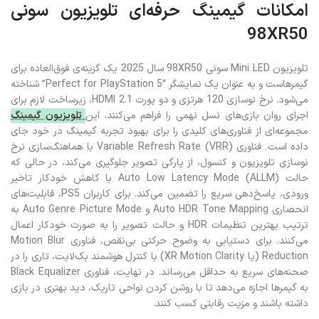
امکانات گیمینگ حرفه‌ای تلویزیون سونی
98XR50
تلویزیون Mini LED سونی 98XR50 سال 2025 یک گزینه‌ی فوق‌العاده برای
گیمرهاست و به عنوان یک نمایشگر “Perfect for PlayStation 5” شناخته
می‌شود. نرخ نوسازی 120 هرتزی و دو پورت HDMI 2.1، زیرساخت لازم برای
اجرای روان بازی‌های نسل نهمی را فراهم می‌کنند. این
تلویزیون گیمینگ
مجموعه‌ای از فناوری‌های کلیدی را برای بهبود تجربه گیمینگ در خود جای
داده است. فناوری Variable Refresh Rate (VRR) با هماهنگ‌سازی نرخ
نوسازی تلویزیون و کنسول، از پارگی تصویر جلوگیری می‌کند، در حالی که
حالت Auto Low Latency Mode (ALLM) با کاهش خودکار تاخیر
ورودی، پاسخ‌دهی سریع را تضمین می‌کند. برای کاربران PS5، قابلیت‌های
انحصاری Auto HDR Tone Mapping و Auto Genre Picture Mode به
ترتیب بهترین تنظیمات HDR و حالت تصویر را به صورت خودکار اعمال
می‌کنند. برای دستیابی به وضوح حرکتی بی‌نقص، فناوری Motion Blur
Reduction (یا XR Motion Clarity) با کنترل هوشمند بک‌لایت، تاری را در
صحنه‌های سریع به حداقل می‌رساند. در نهایت، فناوری Black Equalizer
به گیمرها اجازه می‌دهد تا با روشن کردن نواحی تاریک، دید بهتری در بازی
داشته باشند و مزیت رقابتی کسب کنند.