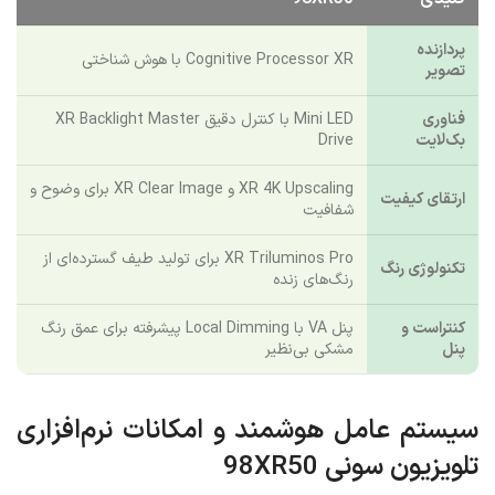
پردازنده
Cognitive Processor XR با هوش شناختی
تصویر
فناوری
Mini LED با کنترل دقیق XR Backlight Master
بک‌لایت
Drive
XR 4K Upscaling و XR Clear Image برای وضوح و
ارتقای کیفیت
شفافیت
XR Triluminos Pro برای تولید طیف گسترده‌ای از
تکنولوژی رنگ
رنگ‌های زنده
کنتراست و
پنل VA با Local Dimming پیشرفته برای عمق رنگ
پنل
مشکی بی‌نظیر
سیستم عامل هوشمند و امکانات نرم‌افزاری
تلویزیون سونی 98XR50