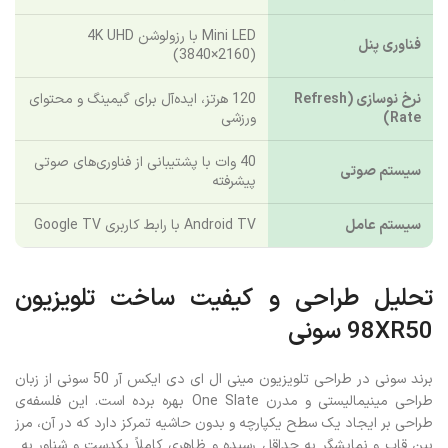
Mini LED با رزولوشن 4K UHD
فناوری پنل
(3840×2160)
نرخ نوسازی (Refresh
120 هرتز، ایده‌آل برای گیمینگ و محتوای
Rate)
ورزشی
40 وات با پشتیبانی از فناوری‌های صوتی
سیستم صوتی
پیشرفته
سیستم عامل
Android TV با رابط کاربری Google TV
تحلیل طراحی و کیفیت ساخت تلویزیون
98XR50 سونی
برند سونی در طراحی تلویزیون مینی ال ای دی ایکس آر 50 سونی از زبان
طراحی مینیمالیستی و مدرن One Slate بهره برده است. این فلسفه‌ی
طراحی بر ایجاد یک سطح یکپارچه و بدون حاشیه تمرکز دارد که در آن، مرز
بین قاب و نمایشگر به حداقل رسیده و ظاهری کاملاً یکدست و شناور به