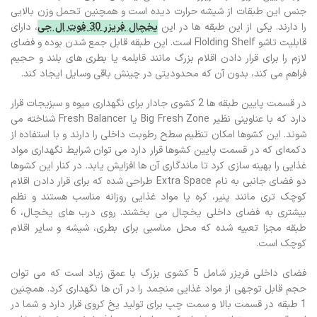
جنس این طبقات از شیشه حرارت دیده است و همچنین تحمل وزن بالایی
را دارند. یکی از این طبقه ها در این
یخچال فریزر 30 فوت ال جی
، دارای
قابلیت تاشو Flolding Shelf است. این طبقه قابل جمع شدن بوده و فضای
لازم را برای قرار دادن اقلام بزرگ‌ مانند قابلمه یا بطری‌ های بلند و حجیم
فراهم می‌ کند، بدون آن‌ که محدودیتی در چینش باقی وسایل ایجاد کند.
در قسمت پایین طبقه ها 2 کشوی جادار برای نگهداری میوه و سبزیجات قرار
دارد که با عناوینی نظیر Big Fresh Zone یا Fresh Balancer شناخته می‌
شوند. این کشوها امکان تنظیم سطح رطوبت داخلی را دارند و با استفاده از
دکمه‌ای که در قسمت پایین کشوها قرار دارد می‌ توان شرایط نگهداری مواد
غذایی را بهینه‌ سازی کرد تا ماندگاری آن‌ ها افزایش یابد. در کنار این کشوها
دو فضای جانبی به نام Extra Space طراحی شده که برای قرار دادن اقلام
کوچک‌ تری مانند پنیر، کره یا مواد غذایی روزانه مناسب هستند و نظم
بیشتری به فضای داخلی یخچال می‌ بخشند. روی درب های یخچال، 6
طبقه‌ مجزا تعبیه شده که محل مناسبی برای بطری‌، شیشه‌ و سایر اقلام
کوچک است.
فضای داخلی فریزر شامل 5 کشوی بزرگ با عمق زیاد است که می‌ توان
حجم قابل‌ توجهی از مواد غذایی منجمد را در آن‌ ها نگهداری کرد. همچنین
1 طبقه در قسمت بالا و سمت چپ برای تولید یخ کروی قرار دارد و شما در