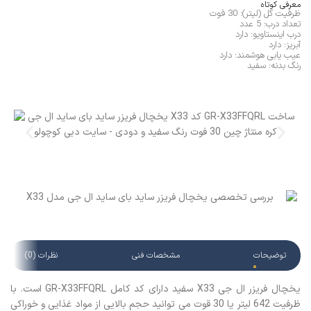
معرفی کوتاه
ظرفیت کل (لیتر): 30 فوت
تعداد درب: 5 عدد
درب اینستاویو: دارد
آبریز: دارد
عیب یابی هوشمند: دارد
رنگ بدنه: سفید
توضیحات
مشخصات فنی
نظرات (0)
یخچال فریزر ال جی X33 سفید دارای کد کامل GR-X33FFQRL است. با
ظرفیت 642 لیتر یا 30 قوت می توانید حجم بالایی از مواد غذایی و خوراکی