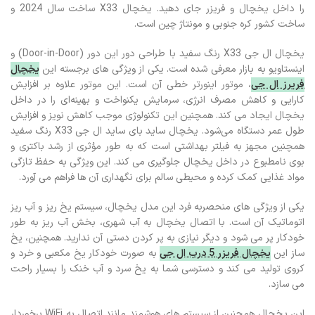
را داخل یخچال و فریزر جای دهید. یخچال X33 ساخت سال 2024 و
ساخت کشور کره جنوبی و مونتاژ چین است.
یخچال ال جی X33 رنگ سفید با طراحی دور این دور (Door-in-Door) و
اینستاویو به بازار معرفی شده است. یکی از ویژگی‌ های برجسته این
یخچال
فریرز ال جی
، موتور اینورتر خطی آن است. این موتور علاوه بر افزایش
کارایی و کاهش مصرف انرژی، سرمایش یکنواخت و بهینه‌ای را در داخل
یخچال ایجاد می‌ کند. همچنین این تکنولوژی موجب کاهش نویز و افزایش
طول عمر دستگاه می‌شود. یخچال ساید بای ساید ال جی X33 رنگ سفید
همچنین مجهز به فیلتر بهداشتی است که به طور مؤثری از رشد باکتری‌ و
بوی نامطبوع در داخل یخچال جلوگیری می‌ کند. این ویژگی به حفظ تازگی
مواد غذایی کمک کرده و محیطی سالم‌ برای نگهداری آن‌ ها فراهم می‌ آورد.
یکی از ویژگی‌ های منحصربه‌ فرد این مدل یخچال، سیستم یخ‌ ریز و آب‌ ریز
اتوماتیک آن است. با اتصال یخچال به آب شهری، بخش آب‌ ریز به طور
خودکار پر می‌ شود و دیگر نیازی به پر کردن دستی آن ندارید. همچنین، یخ
ساز این
یخچال فریزر 5 درب ال جی
به صورت خودکار یخ مکعبی و خرد و
کروی تولید می‌ کند و دسترسی شما به یخ سرد و آب خنک را بسیار راحت‌
می‌ سازد.
این یخچال همچنین از سیستم‌ های هوشمند مانند اتصال به WiFi برخوردار