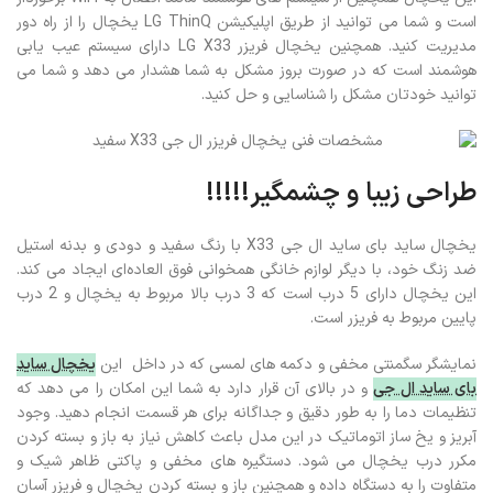
است و شما می‌ توانید از طریق اپلیکیشن LG ThinQ یخچال را از راه دور
مدیریت کنید. همچنین یخچال فریزر LG X33 دارای سیستم عیب‌ یابی
هوشمند است که در صورت بروز مشکل به شما هشدار می‌ دهد و شما می‌
توانید خودتان مشکل را شناسایی و حل کنید.
طراحی زیبا و چشمگیر!!!!!
یخچال ساید بای ساید ال جی X33 با رنگ سفید و دودی و بدنه استیل
ضد زنگ خود، با دیگر لوازم خانگی همخوانی فوق‌ العاده‌ای ایجاد می‌ کند.
این یخچال دارای 5 درب است که 3 درب بالا مربوط به یخچال و 2 درب
پایین مربوط به فریزر است.
نمایشگر سگمنتی مخفی و دکمه‌ های لمسی که در داخل این
یخچال ساید
بای ساید ال جی
و در بالای آن قرار دارد به شما این امکان را می‌ دهد که
تنظیمات دما را به طور دقیق و جداگانه برای هر قسمت انجام دهید. وجود
آبریز و یخ ساز اتوماتیک در این مدل باعث کاهش نیاز به باز و بسته کردن
مکرر درب یخچال می‌ شود. دستگیره های مخفی و پاکتی ظاهر شیک و
متفاوت را به دستگاه داده و همچنین باز و بسته کردن یخچال و فریزر آسان