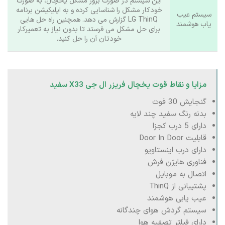
این سیستم در صورت بروز مشکل یخچال، به‌ صورت
خودکار مشکل را شناسایی کرده و به اپلیکیشن برنامه
سیستم عیب
LG ThinQ گزارش می‌ دهد. همچنین راه حل هایی
یاب هوشمند
برای حل مشکل می فرستد تا بدون نیاز به تعمیرکار
خودتان آن را حل کنید.
مزایا و نقاط قوت یخچال فریزر ال جی X33 سفید
گنجایش 30 فوت
بدنه رنگ سفید چند لایه
دارای 5 درب کجزا
قابلیت Door In Door
دارای درب اینستاویو
فناوری هایژن فرش
اتصال به موبایل
پشتیبانی از ThinQ
عیب یابی هوشمند
سیستم گردش هوای چندگانه
دارای فیلتر تصفیه هوا