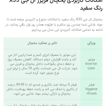
امکانات کاربردی یخچال فریزر ال جی X33
رنگ سفید
یخچال ال جی X33 رنگ سفید با امکانات متنوع و کاربردی عرضه شده تا
مواد غذایی شما چندین روز سالم و با طراوت همان روز اول باقی بمانند. در
ادامه به تمامی امکانات کاربردی این مدل می پردازیم.
ویژگی
تاثیر بر عملکرد یخچال
این موتور با مصرف انرژی کمتر و صدا پایین‌ کار می‌
موتور
کند و باعث افزایش دوام دستگاه، کاهش مصرف برق
Inverter
و حفظ دمای یکنواخت داخل یخچال و فریزر می‌
Liner
شود. شرکت ال جی ضمانت بالای 10 سال را برای این
نوع موتور خود کرده است.
فیلتر
فیلتر 5 مرحله‌ ضد باکتری و ضدبو که تا 99.99 درصد
Hygiene
از باکتری‌ را حذف می‌ کند و باعث حفظ بهداشت داخل
Fresh+
یخچال و تازگی بیشتر مواد غذایی می‌ شود.
قابلیت مذکور بوهای نامطبوع داخل یخچال را از بین