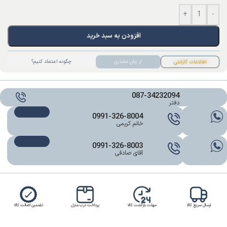
+
-
افزودن به سبد خرید
از زبان مشتری
چگونه اعتماد کنیم؟
اطلاعات گارانتی
087-34232094
دفتر
0991-326-8004
خانم کریمی
0991-326-8003
آقای صادقی
ارسال سریع کالا
مهلت بازگشت کالا
پرداخت درب منزل
تضمین اصالت کالا