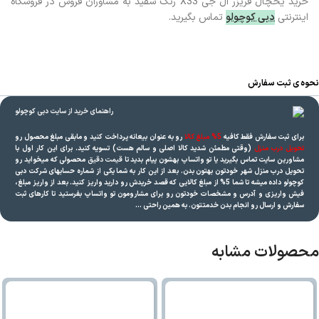
خرید یخچال فریزر ال جی X33 رنگ سفید به مشاوران فروش در فروشگاه
اینترنتی
دبی کوچولو
تماس بگیرید.
نحوه ی ثبت سفارش
برای ثبت سفارش فقط کافیه
5% مبلغ کالا
رو به عنوان بیعانه پرداخت کنید و مابقی مبلغ محصول رو
تحویل درب منزل
(وقتی مطمئن شدید کالا اصلی و سالم هست) تسویه کنید. برای این کار اول با
مشاورین سایت تماس بگیرید یا تو واتساپ بهشون پیام بدید تا
قیمت دقیق
محصولی که میخواید رو
تحویل درب منزل شهر خودتون بهتون بدن. بعد از این کار به شما یکی از شماره حسابهای شرکت دبی
کوچولو داده میشه تا شما 5% از مبلغ کالایی که قصد خریدش رو دارید واریز کنید. بعد از واریز مبلغ،
فیش واریزی و آدرس و مشخصات خودتون رو برای مشارومون تو واتساپ بفرستید تا کارهای ثبت
سفارش و ارسال رو انجام بدن خدمتتون. به همین راحتی …
محصولات مشابه