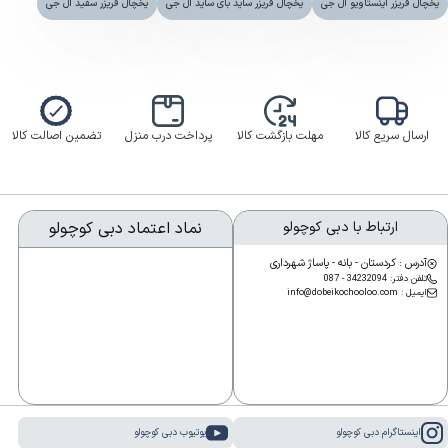
یخچال فریزر اینستاویو ال جی
یخچال فریزر ساید بای ساید ال جی
یخچال فریزر سفید ال جی
ارسال سریع کالا
مهلت بازگشت کالا
پرداخت درب منزل
تضمین اصالت کالا
ارتباط با دبی کوچولو
نماد اعتماد دبی کوچولو
آدرس : کردستان - بانه - پاساژ شهرداری
تلفن دفتر: 34232094 - 087
ایمیل : info@dobeikochooloo.com
اینستاگرام دبی کوچولو
یوتیوب دبی کوچولو