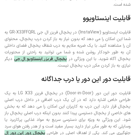
شده است.
قابلیت اینستاویوو
قابلیت اینستاویو (InstaView) در یخچال فریزر ال جی GR-X33FFQRL به
شما این امکان را می‌ دهد که بدون نیاز به باز کردن درب یخچال، محتوای
آن را مشاهده کنید. با یک ضربه ملایم به درب شفاف یخچال فضای داخلی
آن به طور خودکار روشن شده و شما می‌ توانید به راحتی از محتویات
یخچال آگاه شوید. با این ویژگی در
یخچال فریزر اینستاویو ال جی
دیگر
نیازی به باز کردن مکرر درب یخچال نیست.
قابلیت دور این دور یا درب جداگانه
قابلیت دور این دور (Door-in-Door) در یخچال فریزر LG X33 به یک
طراحی خاص اشاره دارد که در آن یک درب اضافی در داخل درب اصلی
یخچال قرار دارد. این درب به کاربران این امکان را می‌ دهد که به بخش‌
های خاصی از یخچال دسترسی پیدا کنند بدون اینکه درب اصلی یخچال باز
شود. این ویژگی به ویژه برای دسترسی سریع به مواد غذایی پرکاربرد یا
وسایلی که به طور مکرر نیاز دارید بسیار مفید است و از هدر رفتن هوای سرد
جلوگیری می‌ کند. یکی از اهداف اصلی در طراحی
یخچال دور این دور ال