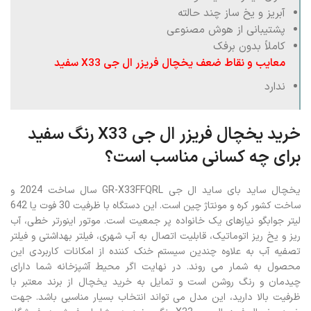
آبریز و یخ ساز چند حالته
پشتیبانی از هوش مصنوعی
کاملاً بدون برفک
معایب و نقاط ضعف یخچال فریزر ال جی X33 سفید
ندارد
خرید یخچال فریزر ال جی X33 رنگ سفید
برای چه کسانی مناسب است؟
یخچال ساید بای ساید ال جی GR-X33FFQRL سال ساخت 2024 و
ساخت کشور کره و مونتاژ چین است. این دستگاه با ظرفیت 30 فوت یا 642
لیتر جوابگو نیازهای یک خانواده پر جمعیت است. موتور اینورتر خطی، آب
ریز و یخ ریز اتوماتیک، قابلیت اتصال به آب شهری، فیلتر بهداشتی و فیلتر
تصفیه آب به علاوه چندین سیستم خنک کننده از امکانات کاربردی این
محصول به شمار می روند. در نهایت اگر محیط آشپزخانه شما دارای
چیدمان و رنگ روشن است و تمایل به خرید یخچال از برند معتبر با
ظرفیت بالا دارید، این مدل می تواند انتخاب بسیار مناسبی باشد. جهت