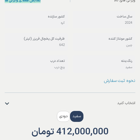
ویژگی های کالا
نمایش همه ی ویژگی ها
سال ساخت
کشور سازنده
2024
کره
کشور مونتاژ کننده
ظرفیت‌ کل‌‌ یخچال‌ فریزر (لیتر)
چین
642
رنگ بدنه
تعداد درب
سفید
پنچ درب
نحوه ثبت سفارش
انتخاب کنید
سفید
دودی
412,000,000
تومان