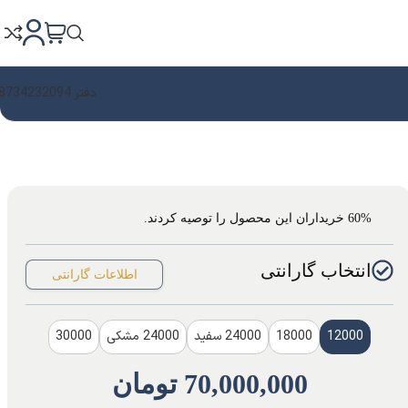
دفتر 08734232094
60% خریداران این محصول را توصیه کردند.
انتخاب گارانتی
اطلاعات گارانتی
12000
18000
24000 سفید
24000 مشکی
30000
70,000,000
تومان