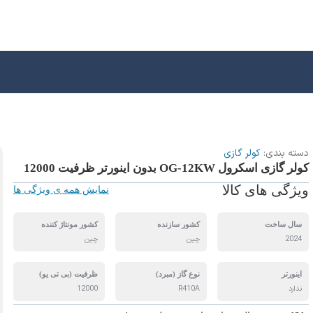
دسته بندی:
کولر گازی
کولر گازی اسکرول OG-12KW بدون اینورتر ظرفیت 12000
ویژگی های کالا
نمایش همه ی ویژگی ها
سال ساخت
کشور سازنده
کشور مونتاژ کننده
2024
چین
چین
اینورتر
نوع گاز (مبرد)
ظرفیت (بی تی یو)
ندارد
R410A
12000