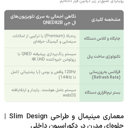
رویکردی عمیق‌تر زیر ذره‌بین قرار داده‌ایم.
نگاهی اجمالی به سری تلویزیون‌های
مشخصه کلیدی
ال جی QNED82B
رده‌بالا (Premium) با ترکیبی از امکانات
جایگاه و کلاس دستگاه
سینمایی و گیمینگ حرفه‌ای
سیستم رنگ‌پردازی پیشرفته QNED با
تکنولوژی ساخت پنل
رزولوشن خیره‌کننده 4K UHD
فرکانس به‌روزرسانی
120Hz واقعی و بومی (با پشتیبانی کامل
(Refresh Rate)
تا 144Hz)
سیستم عامل هوشمند، پایدار و ارتقایافته
بستر نرم‌افزاری دستگاه
webOS
معماری مینیمال و طراحی Slim Design |
جلوه‌ای مدرن در دکوراسیون داخلی