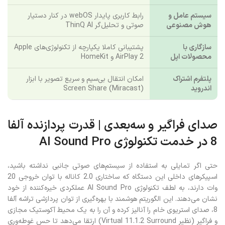
سیستم عامل و
رابط کاربری پایدار webOS در کنار دستیار
هوش مصنوعی
صوتی و تحلیل‌گر ThinQ AI
سازگاری با
پشتیبانی کاملا یکپارچه از تکنولوژی‌های Apple
محصولات اپل
AirPlay 2 و HomeKit
پلتفرم اشتراک
امکان انتقال بی‌سیم و سریع تصویر با ابزار
اندروید
Screen Share (Miracast)
صدای فراگیر و سه‌بعدی | قدرت پردازنده آلفا
8 در خدمت تکنولوژی AI Sound Pro
حتی اگر تمایلی به استفاده از سیستم‌های صوتی جانبی نداشته باشید،
اسپیکرهای داخلی این دستگاه که ساختاری 2.0 کاناله با توان خروجی 20
وات دارند، به لطف تکنولوژی AI Sound Pro عملکردی خیره‌کننده از خود
نشان می‌دهند. این الگوریتم هوشمند با بهره‌گیری از توان پردازشی تراشه آلفا
8، صدای استریوی خام را آنالیز کرده و آن را به یک محیط آکوستیک مجازی
و فراگیر (نظیر Virtual 11.1.2 Surround) ارتقا می‌دهد تا حس غوطه‌وری