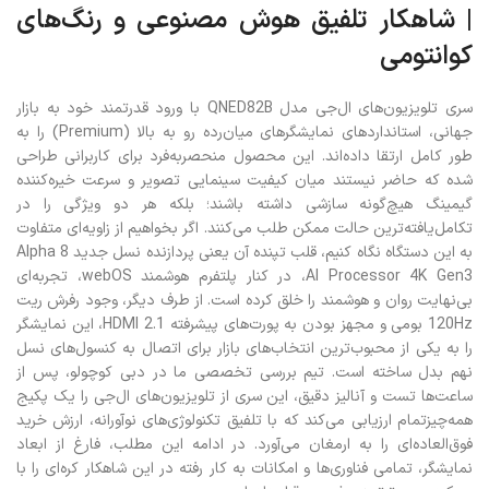
| شاهکار تلفیق هوش مصنوعی و رنگ‌های
کوانتومی
سری تلویزیون‌های ال‌جی مدل QNED82B با ورود قدرتمند خود به بازار
جهانی، استانداردهای نمایشگرهای میان‌رده رو به بالا (Premium) را به
طور کامل ارتقا داده‌اند. این محصول منحصربه‌فرد برای کاربرانی طراحی
شده که حاضر نیستند میان کیفیت سینمایی تصویر و سرعت خیره‌کننده
گیمینگ هیچ‌گونه سازشی داشته باشند؛ بلکه هر دو ویژگی را در
تکامل‌یافته‌ترین حالت ممکن طلب می‌کنند. اگر بخواهیم از زاویه‌ای متفاوت
به این دستگاه نگاه کنیم، قلب تپنده آن یعنی پردازنده نسل جدید Alpha 8
AI Processor 4K Gen3، در کنار پلتفرم هوشمند webOS، تجربه‌ای
بی‌نهایت روان و هوشمند را خلق کرده است. از طرف دیگر، وجود رفرش ریت
120Hz بومی و مجهز بودن به پورت‌های پیشرفته HDMI 2.1، این نمایشگر
را به یکی از محبوب‌ترین انتخاب‌های بازار برای اتصال به کنسول‌های نسل
نهم بدل ساخته است. تیم بررسی تخصصی ما در دبی کوچولو، پس از
ساعت‌ها تست و آنالیز دقیق، این سری از تلویزیون‌های ال‌جی را یک پکیج
همه‌چیزتمام ارزیابی می‌کند که با تلفیق تکنولوژی‌های نوآورانه، ارزش خرید
فوق‌العاده‌ای را به ارمغان می‌آورد. در ادامه این مطلب، فارغ از ابعاد
نمایشگر، تمامی فناوری‌ها و امکانات به کار رفته در این شاهکار کره‌ای را با