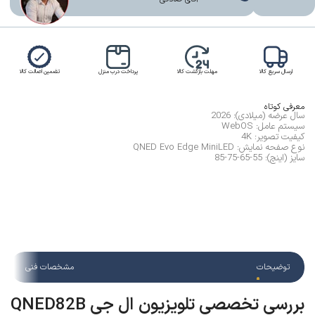
ارسال سریع کالا
مهلت بازگشت کالا
پرداخت درب منزل
تضمین اصالت کالا
معرفی کوتاه
سال عرضه (میلادی): 2026
سیستم عامل: WebOS
کیفیت تصویر: 4K
نوع صفحه نمایش: QNED Evo Edge MiniLED
سایز (اینچ): 55-65-75-85
توضیحات
مشخصات فنی
بررسی تخصصی تلویزیون ال جی QNED82B