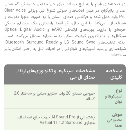
در صحنه‌های فیلم را به اوج برساند. برای حل معضل همیشگی گم شدن
صدای بازیگران در میان افکت‌های صوتی شلوغ نیز، ویژگی Clear Voice
Pro وارد عمل شده و فرکانس صدای انسان را به صورت مجزا تقویت و
شفاف‌سازی می‌کند. با این حال، اگر قصد راه‌اندازی یک سینمای خانگی
حرفه‌ای را دارید، پورت‌های ارتباطی eARC و Optical Digital Audio
سیگنال‌ها را با بالاترین کیفیت ممکن به ساندبارها منتقل می‌کنند؛ ضمن
اینکه قابلیت‌های LG Sound Sync و Bluetooth Surround Ready،
شبکه‌سازی بی‌سیم اسپیکرهای بلوتوثی را در اطراف اتاق به راحتی امکان‌پذیر
ساخته‌اند.
مشخصه
مشخصات اسپیکرها و تکنولوژی‌های ارتقاء
کلیدی
صدای ال جی
نوع
خروجی صدای 20 وات استریو مبتنی بر ساختار 2.0
اسپیکرها و
کاناله
توان
هوش
پشتیبانی از AI Sound Pro جهت خلق فضاسازی
مصنوعی
مجازی Virtual 11.1.2 Surround
صدا