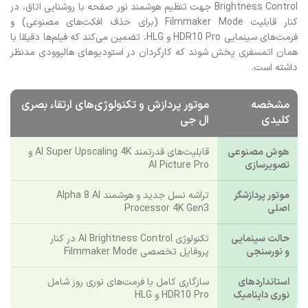
Brightness Control جهت تنظیم هوشمند نور صفحه با روشنایی اتاق، در
کنار قابلیت Filmmaker Mode (برای حذف افکت‌های مصنوعی) و
فرمت‌های سینمایی HDR10 Pro و HLG، تضمین می‌کند که فیلم‌ها دقیقا با
همان اتمسفری پخش شوند که کارگردان در استودیوهای هالیوودی مدنظر
داشته است.
مشخصه
موتور پردازش و تکنولوژی‌های ارتقاء بصری
کلیدی
ال جی
هوش مصنوعی
قابلیت‌های قدرتمند AI Super Upscaling 4K و
تصویرسازی
AI Picture Pro
موتور پردازشگر
تراشه نسل جدید و هوشمند Alpha 8 AI
اصلی
Processor 4K Gen3
حالت سینمایی
تکنولوژی AI Brightness Control در کنار
و نورسنجی
پروفایل تخصصی Filmmaker Mode
استانداردهای
سازگاری کامل با فرمت‌های نوری روز شامل
نوری داینامیک
HDR10 Pro و HLG