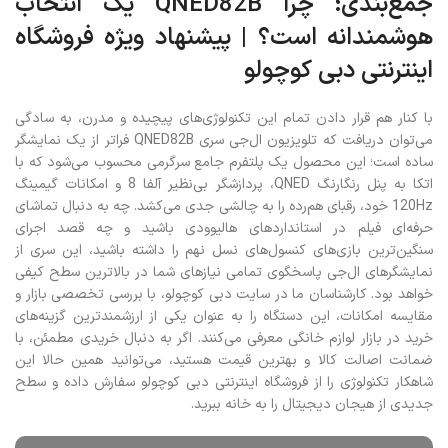
جمع‌بندی؛ چرا QNED82B یک انتخاب
هوشمندانه است؟ | پیشنهاد ویژه فروشگاه
اینترنتی دبی کوچولو
با کنار هم قرار دادن تمام این تکنولوژی‌های پیچیده و مدرن، به سادگی
می‌توان دریافت که تلویزیون ال‌جی سری QNED82B فراتر از یک نمایشگر
ساده است؛ این محصول یک پلتفرم جامع سرگرمی محسوب می‌شود که با
اتکا به پنل رنگارنگ QNED، پردازشگر بی‌نظیر آلفا 8 و امکانات گیمینگ
120Hz خود، رقبای هم‌رده را به چالشی جدی می‌کشد. چه به دنبال تماشای
حرفه‌ای فیلم در استانداردهای هالیوودی باشید و چه قصد اجرای
سنگین‌ترین بازی‌های کنسول‌های نسل نهم را داشته باشید، این سری از
نمایشگرهای ال‌جی پاسخگوی تمامی نیازهای شما در بالاترین سطح کیفی
خواهد بود. کارشناسان ما در سایت دبی کوچولو، با بررسی تخصصی بازار و
مقایسه امکانات، این دستگاه را به عنوان یکی از ارزشمندترین گزینه‌های
خرید در بازار لوازم خانگی معرفی می‌کنند. اگر به دنبال خریدی مطمئن، با
ضمانت اصالت کالا و بهترین قیمت هستید، می‌توانید همین حالا این
شاهکار تکنولوژی را از فروشگاه اینترنتی دبی کوچولو سفارش داده و سطح
جدیدی از هیجان دیجیتال را به خانه ببرید.