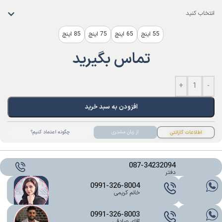
انتخاب کنید
55 اینچ
65 اینچ
75 اینچ
85 اینچ
تماس بگیرید
+
-
افزودن به سبد خرید
از زبان مشتری
چگونه اعتماد کنیم؟
اطلاعات گارانتی
087-34232094
دفتر
0991-326-8004
خانم کریمی
0991-326-8003
آقای صادقی