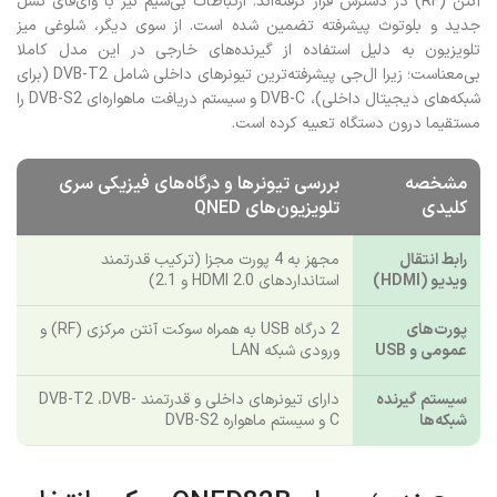
آنتن (RF) در دسترس قرار گرفته‌اند. ارتباطات بی‌سیم نیز با وای‌فای نسل
جدید و بلوتوث پیشرفته تضمین شده است. از سوی دیگر، شلوغی میز
تلویزیون به دلیل استفاده از گیرنده‌های خارجی در این مدل کاملا
بی‌معناست؛ زیرا ال‌جی پیشرفته‌ترین تیونرهای داخلی شامل DVB-T2 (برای
شبکه‌های دیجیتال داخلی)، DVB-C و سیستم دریافت ماهواره‌ای DVB-S2 را
مستقیما درون دستگاه تعبیه کرده است.
مشخصه
بررسی تیونرها و درگاه‌های فیزیکی سری
کلیدی
تلویزیون‌های QNED
رابط انتقال
مجهز به 4 پورت مجزا (ترکیب قدرتمند
ویدیو (HDMI)
استانداردهای HDMI 2.0 و 2.1)
پورت‌های
2 درگاه USB به همراه سوکت آنتن مرکزی (RF) و
عمومی و USB
ورودی شبکه LAN
سیستم گیرنده
دارای تیونرهای داخلی و قدرتمند DVB-T2 ،DVB-
شبکه‌ها
C و سیستم ماهواره DVB-S2