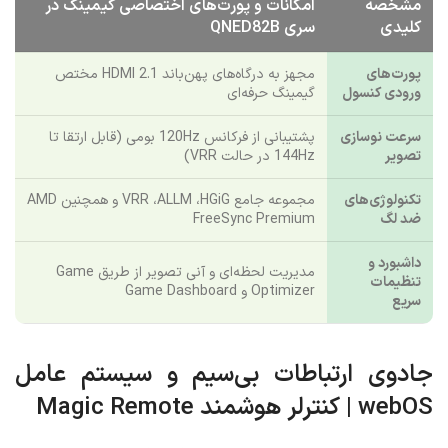
مشخصه
امکانات و پورت‌های اختصاصی گیمینگ در
کلیدی
سری QNED82B
پورت‌های
مجهز به درگاه‌های پهن‌باند HDMI 2.1 مختص
ورودی کنسول
گیمینگ حرفه‌ای
سرعت نوسازی
پشتیبانی از فرکانس 120Hz بومی (قابل ارتقا تا
تصویر
144Hz در حالت VRR)
تکنولوژی‌های
مجموعه جامع VRR ،ALLM ،HGiG و همچنین AMD
ضد لگ
FreeSync Premium
داشبورد و
مدیریت لحظه‌ای و آنی تصویر از طریق Game
تنظیمات
Optimizer و Game Dashboard
سریع
جادوی ارتباطات بی‌سیم و سیستم عامل
webOS | کنترلر هوشمند Magic Remote