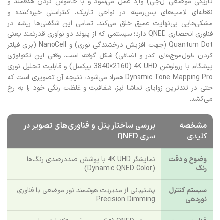
تاریکی موضعی ال‌جی) وارد عمل می‌شود و با خاموش کردن هدفمند و
نقطه‌ای لامپ‌های پس‌زمینه در نواحی تاریک، کنتراستی خیره‌کننده و
مشکی‌هایی بی‌نهایت عمیق خلق می‌کند. تمامی این شگفتی‌ها ریشه در
فناوری انحصاری QNED دارد؛ سیستمی که از پیوند دو نوآوری قدرتمند یعنی
Quantum Dot (جهت افزایش درخشندگی نوری) و NanoCell (برای فیلتر
کردن طول‌موج‌های کدر و اضافی) شکل گرفته است. وقتی این تکنولوژی
پیشگام با رزولوشن 4K UHD (3840×2160 پیکسل) و قابلیت تحلیل نوری
Dynamic Tone Mapping Pro همراه می‌شود، نتیجه آن تصویری است که
حتی در تندترین زوایای تماشا نیز، شفافیت و غلظت رنگی خود را به رخ
می‌کشد.
مشخصه
بررسی ساختار پنل و فناوری‌های تصویر در
کلیدی
سری QNED
وضوح و دقت
نمایشگر 4K UHD با پوشش صددرصدی رنگ‌ها
رنگ
(Dynamic QNED Color)
سیستم کنترل
پشتیبانی از مدیریت هوشمند نور موضعی با فناوری
نوردهی
Precision Dimming