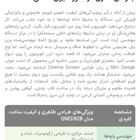
پیش از آنکه درگیر پیچیدگی‌های کیفیت تصویر شویم، هارمونی و یکپارچگی
فیزیکی این دستگاه با محیط خانه توجه‌ها را به خود جلب می‌کند. اگر
ترجیح می‌دهید تلویزیون شما روی میز تلویزیون قرار بگیرد، ال‌جی پایه‌های
هلالی‌شکل (و در برخی سایزها پایه‌های خطی مستحکم) را در مرکز دستگاه
مهندسی کرده است. این استندها علاوه بر توزیع کاملا مهندسی‌شده وزن
پنل، هارمونی جذابی با خطوط صاف و مینیمال بدنه ایجاد می‌کنند. اما اوج
ظرافت زمانی نمایان می‌شود که قصد دارید این تلویزیون را روی دیوار
نصب کنید؛ معماری فوق‌باریک و بدون حاشیه این محصول که تحت عنوان
Slim Design و زبان طراحی Cinema Screen شناخته می‌شود، باعث
می‌شود نمایشگر همانند یک بوم نقاشی یکدست روی دیوار بنشیند تا هیچ
فریم اضافه‌ای تمرکز بصری شما را مختل نکند. استفاده از پلاستیک‌های
فشرده مقاوم و متریال درجه یک در ساخت قاب پشتی، گواهی روشن بر
اصالت و وسواس کمپانی ال‌جی در تولید این سری رده‌بالا است.
مشخصه
ویژگی‌های طراحی ظاهری و کیفیت ساخت
کلیدی
مدل QNED82B
استند مرکزی با طراحی ارگونومیک، ثبات و
مهندسی پایه‌ها
استحکام بالا