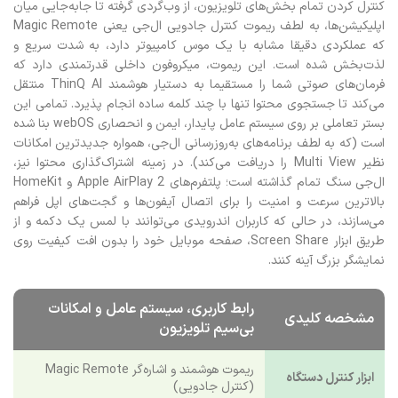
کنترل کردن تمام بخش‌های تلویزیون، از وب‌گردی گرفته تا جابه‌جایی میان
اپلیکیشن‌ها، به لطف ریموت کنترل جادویی ال‌جی یعنی Magic Remote
که عملکردی دقیقا مشابه با یک موس کامپیوتر دارد، به شدت سریع و
لذت‌بخش شده است. این ریموت، میکروفون داخلی قدرتمندی دارد که
فرمان‌های صوتی شما را مستقیما به دستیار هوشمند ThinQ AI منتقل
می‌کند تا جستجوی محتوا تنها با چند کلمه ساده انجام پذیرد. تمامی این
بستر تعاملی بر روی سیستم عامل پایدار، ایمن و انحصاری webOS بنا شده
است (که به لطف برنامه‌های به‌روزرسانی ال‌جی، همواره جدیدترین امکانات
نظیر Multi View را دریافت می‌کند). در زمینه اشتراک‌گذاری محتوا نیز،
ال‌جی سنگ تمام گذاشته است؛ پلتفرم‌های Apple AirPlay 2 و HomeKit
بالاترین سرعت و امنیت را برای اتصال آیفون‌ها و گجت‌های اپل فراهم
می‌سازند، در حالی که کاربران اندرویدی می‌توانند با لمس یک دکمه و از
طریق ابزار Screen Share، صفحه موبایل خود را بدون افت کیفیت روی
نمایشگر بزرگ آینه کنند.
رابط کاربری، سیستم عامل و امکانات
مشخصه کلیدی
بی‌سیم تلویزیون
ریموت هوشمند و اشاره‌گر Magic Remote
ابزار کنترل دستگاه
(کنترل جادویی)