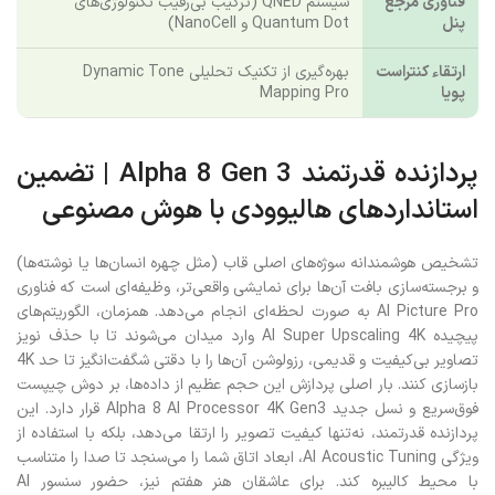
فناوری مرجع
سیستم QNED (ترکیب بی‌رقیب تکنولوژی‌های
پنل
Quantum Dot و NanoCell)
ارتقاء کنتراست
بهره‌گیری از تکنیک تحلیلی Dynamic Tone
پویا
Mapping Pro
پردازنده قدرتمند Alpha 8 Gen 3 | تضمین
استانداردهای هالیوودی با هوش مصنوعی
تشخیص هوشمندانه سوژه‌های اصلی قاب (مثل چهره انسان‌ها یا نوشته‌ها)
و برجسته‌سازی بافت آن‌ها برای نمایشی واقعی‌تر، وظیفه‌ای است که فناوری
AI Picture Pro به صورت لحظه‌ای انجام می‌دهد. همزمان، الگوریتم‌های
پیچیده AI Super Upscaling 4K وارد میدان می‌شوند تا با حذف نویز
تصاویر بی‌کیفیت و قدیمی، رزولوشن آن‌ها را با دقتی شگفت‌انگیز تا حد 4K
بازسازی کنند. بار اصلی پردازش این حجم عظیم از داده‌ها، بر دوش چیپست
فوق‌سریع و نسل جدید Alpha 8 AI Processor 4K Gen3 قرار دارد. این
پردازنده قدرتمند، نه‌تنها کیفیت تصویر را ارتقا می‌دهد، بلکه با استفاده از
ویژگی AI Acoustic Tuning، ابعاد اتاق شما را می‌سنجد تا صدا را متناسب
با محیط کالیبره کند. برای عاشقان هنر هفتم نیز، حضور سنسور AI