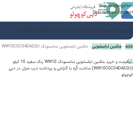
Skip to navigation
Skip to main content
ویزیون
پلی استیشن
لپ تاپ
از زبان مشتریان
چگونه اعتماد کنیم؟
وبلاگ
خانه
-
ماشین لباسشویی
-
ماشین لباسشویی سامسونگ WW10CGC04DAEGU