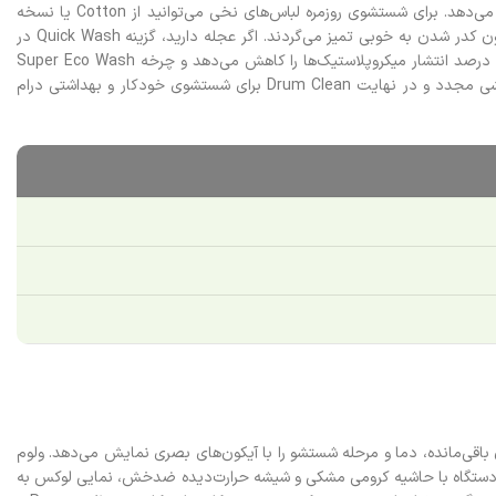
هیچ پارچه‌ای وجود ندارد که ماشین لباسشویی سامسونگ WW10C برنامه مختص به آن را نداشته باشد. این دستگاه 14 برنامه اصلی را در اختیار شما قرار می‌دهد. برای شستشوی روزمره لباس‌های نخی می‌توانید از Cotton یا نسخه
کم‌مصرف‌تر آن یعنی E Cotton استفاده کنید. الیاف حساس‌تر با برنامه Synthetics شسته می‌شوند، در حالی که لباس‌های رنگی روشن در چرخه Colors بدون کدر شدن به خوبی تمیز می‌گردند. اگر عجله دارید، گزینه Quick Wash در
زمان کوتاه و حالت Super Speed تنها در 39 دقیقه لباس‌های نسبتاً تمیز شما را تحویل می‌دهند. برای حفظ محیط زیست، برنامه Less Microfiber تا 98 درصد انتشار میکروپلاستیک‌ها را کاهش می‌دهد و چرخه Super Eco Wash
مصرف برق و آب را به حداقل می‌رساند. برنامه‌های Wool/Delicates برای لباس‌های پشمی، Bedding برای ملحفه و پتوهای یک‌نفره، Rinse+Spin برای آبکشی مجدد و در نهایت Drum Clean برای شستشوی خودکار و بهداشتی درام
س‌زمینه مشکی جذاب، اطلاعات مهمی چون زمان باقی‌مانده، دما و مرحله شستشو را با آیکون‌های بصری نمایش می‌دهد. ولوم
 دستگاه با حاشیه کرومی مشکی و شیشه حرارت‌دیده ضدخش، نمایی لوکس به