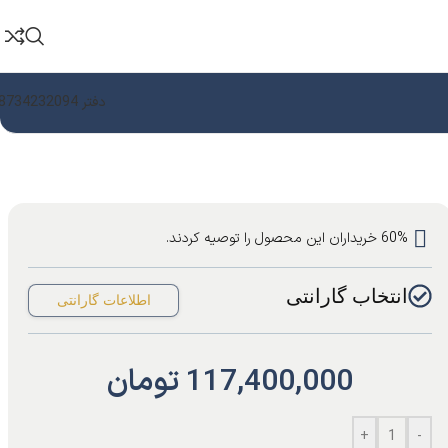
دفتر 08734232094
60% خریداران این محصول را توصیه کردند.
انتخاب گارانتی
اطلاعات گارانتی
117,400,000
تومان
+
-