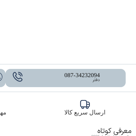
087-34232094
دفتر
ارسال سریع کالا
مهل
معرفی کوتاه