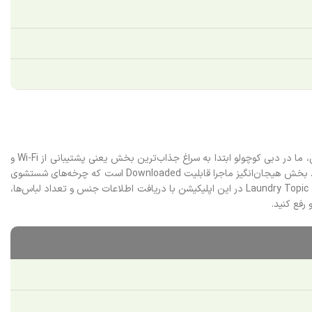
به جای آنکه درگیر تنظیمات پیچیده روی پنل دستگاه شوید، سامسونگ در این مدل شما را به دنیای اینترنت اشیاء متصل می‌کند. برخلاف روند همیشگی معرفی، ما در دبی کوچولو ابتدا به سراغ جذاب‌ترین بخش یعنی پشتیبانی از Wi-Fi و
اپلیکیشن SmartThings می‌رویم. این لباسشویی 10 کیلویی به شما اجازه می‌دهد از راه دور و تنها با لمس صفحه گوشی هوشمندتان، دستگاه را مدیریت کنید. بخش هیجان‌انگیز ماجرا قابلیت Downloaded است که چرخه‌های شستشوی
جدیدی (مانند برنامه‌های مخصوص تیشرت، لباس جین و نوزاد) را به سیستم اضافه می‌کند. حتی اگر ندانید چه برنامه‌ای برای لباس‌هایتان مناسب است، بخش Laundry Topic در این اپلیکیشن با دریافت اطلاعات جنس و تعداد لباس‌ها،
رفع کنید.