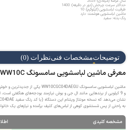
سال عرضه (میلادی): 2025
حداکثر سرعت چرخش (دور در دقیقه): 1400
ظرفیت لباسشویی (کیلوگرم): 10
ماشین لباسشویی هوشمند: دارد
رنگ بدنه: سفید
توضیحات
مشخصات فنی
نظرات (0)
معرفی ماشین لباسشویی سامسونگ WW10C | ترکیب ظرفیت بالا و قیمت اقتصادی
به راحتی از پس شستشوی کوهی از لباس‌های کثیف برآمده و نیازهای یک خانو
مشخصه کلیدی
اطلاعات 