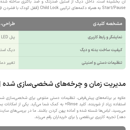
Start/Pause به همراه دکمه‌های ترکیبی Child Lock (قفل کودک با فشردن Temp و Spin) و Mute (بی‌صدا کردن بوق با نگه داشتن دکمه Stain) برای کنترل کامل کاربر در دسترس هستند.
مشخصه کلیدی
طراحی، 
نمایشگر و رابط کاربری
پنل LED تمام لمس با ولوم چرخشی و کلیدهای Power و Start/Pause
کیفیت ساخت بدنه و دیگ
دیگ استیل
تنظیمات دستی و امنیتی
تغییر دما با Temp، قفل کودک (Child Lock) و 
مدیریت زمان و چرخه‌های شخصی‌سازی شده | 
دهد) تجربه کاربری بی‌نقصی را برای خریداران رقم می‌زند.