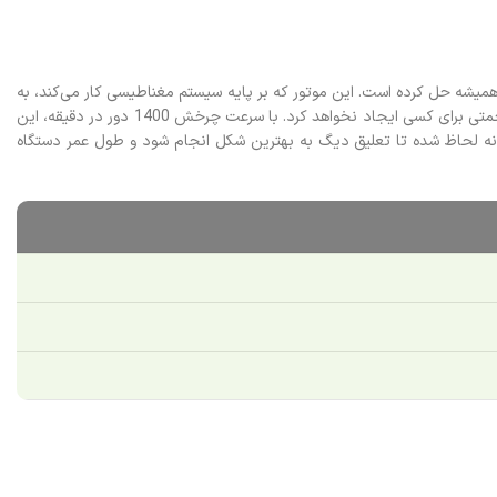
ی دستگاه هنگام کار است. سامسونگ با استفاده از کمپرسور Digital Inverter Compressor این مشکل را برای همیشه حل کرده است. این موتور که بر پایه سیستم مغناطیسی کار می‌کند، به
دلیل حذف قطعات سایشی، استهلاک بسیار پایینی دارد و در سکوت کامل به فعالیت خود ادامه می‌دهد؛ به طوری که حتی روشن کردن آن در نیمه‌شب نیز مزاحمتی برای کسی ایجاد نخواهد کرد. با سرعت چرخش 1400 دور در دقیقه، این
بگیری کند (اگرچه خشک‌کن صددرصد مستقل ندارد). سیستم Anti Vibration نیز در طراحی داخلی بدنه لحاظ شده تا تعلیق دیگ به بهترین شکل انجام شود و طول عمر دستگاه