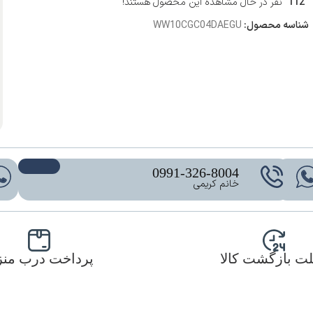
112
نفر در حال مشاهده این محصول هستند!
شناسه محصول:
WW10CGC04DAEGU
0991-326-8004
خانم کریمی
ت بازگشت کالا
پرداخت درب من