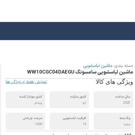
دسته بندی:
ماشین لباسشویی
ماشین لباسشویی سامسونگ WW10CGC04DAEGU
ویژگی های کالا
نمایش همه ی ویژگی ها
سال ساخت
کشور سازنده
کشور مونتاژ کننده
2025
کره
ویتنام
رنگ بدنه
ظرفیت لباسشویی
سرعت‌ چرخش
سفید
10
1400