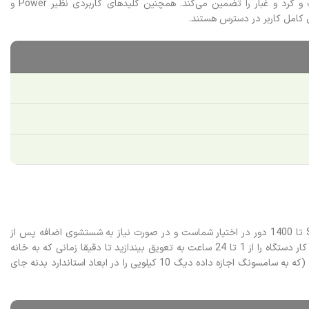
آن بخشیده است. داخل دیگ از استیل ضدزنگ و ضد باکتری ساخته شده است. این لباسشویی دارای گواهی IPX4 بوده که مقاومت آن در برابر رطوبت و گرد و غبار را تضمین می‌کند. همچنین کلیدهای کاربردی نظیر Power و
علاوه بر برنامه‌های پیش‌فرض، تنظیمات دستی متنوعی برای شخصی‌سازی شستشو وجود دارد. اگر می‌خواهید لباس‌ها را با دور تندتری خشک کنید، گزینه Spin تا 1400 دور در اختیار شماست و در صورت نیاز به شستشوی اضافه پس از
استفاده زیاد از شوینده، کلید Rinse+ به کمک شما می‌آید. یکی از امکانات بسیار جذاب پنل، قابلیت Delay End (با آیکون تایمر) است. شما می‌توانید اتمام کار دستگاه را از 1 تا 24 ساعت به تعویق بیندازید تا دقیقا زمانی که به خانه
می‌رسید، لباس‌ها شسته شده و آماده پهن کردن باشند. ما در بررسی‌های سایت دبی کوچولو به این نتیجه رسیدیم که ادغام این آپشن‌ها با فناوری SpaceMax (که به سامسونگ اجازه داده دیگ 10 کیلویی را در ابعاد استاندارد بدنه جای