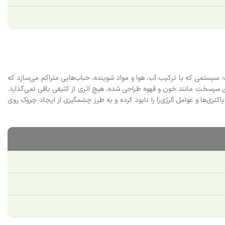
همان نقطه‌ای است که ماشین لباسشویی سامسونگ WW10C گوی سبقت را از رقبا می‌رباید. گل سرسبد این بخش، تکنولوژی Eco Bubble است؛ سیستمی که با ترکیب آب، هوا و مواد شوینده، حباب‌هایی متراکم می‌سازد که
 و مار می‌کنند. این فناوری در کنار گزینه Anti Stain (ضد لکه) که برای پاکسازی لکه‌های سرسخت مانند خون و قهوه طراحی شده، هیچ اثری از کثیفی باقی نمی‌گذارد.
ها اهمیت می‌دهید، آپشن Airol Steam در کنار تکنولوژی اصلی Hygiene Steam، با استفاده از قدرت بخار آب دمای بالا، تا 99.9 درصد باکتری‌ها و عوامل آلرژی‌زا را نابود کرده و به طرز چشمگیری از ایجاد چروک روی