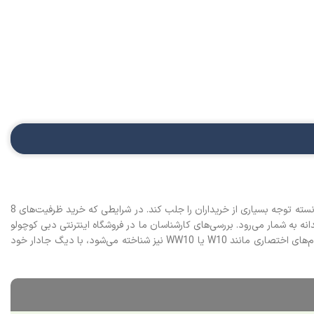
ماشین لباسشویی سامسونگ WW10CGC04DAEGU یکی از جدیدترین و خوش‌قیمت‌ترین مدل‌های 10 کیلویی بازار است که با ارائه امکاناتی فراتر از انتظار، توانسته توجه بسیاری از خریداران را جلب کند. در شرایطی که خرید ظرفیت‌های 8
یلوگرم و برچسب قیمتی بسیار منطقی، یک گزینه هوشمندانه به شمار می‌رود. بررسی‌های کارشناسان ما در فروشگاه اینترنتی دبی کوچولو
نشان می‌دهد که نسخه مونتاژ ویتنام این دستگاه (با کد رنگ سفید WW10CGC04DAE) از کیفیت ساخت بالایی برخوردار است. این محصول که در بازار با نام‌های اختصاری مانند W10 یا WW10 نیز شناخته می‌شود، با دیگ جادار خود