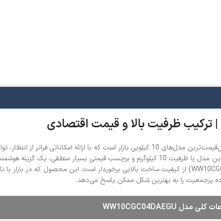
و 9 کیلویی از برندهایی مانند ال جی و بوش نیازمند بودجه‌های هنگفتی است، این مدل با ظرفیت 10 ک
اده پرجمعیت را به بهترین شکل ممکن پاسخ می‌دهد.
کلی مدل WW10CGC04DAEGU