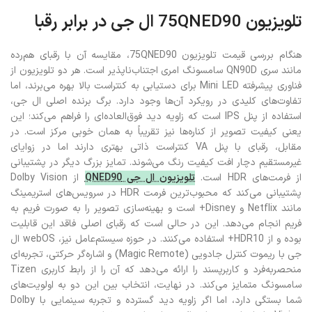
تلویزیون 75QNED90 ال جی در برابر رقبا
هنگام بررسی قیمت تلویزیون 75QNED90، مقایسه آن با رقبای هم‌رده
مانند سری QN90D سامسونگ امری اجتناب‌ناپذیر است. هر دو تلویزیون از
فناوری پیشرفته Mini LED برای دستیابی به کنتراست بالا بهره می‌برند، اما
تفاوت‌های کلیدی در رویکرد آن‌ها وجود دارد. برگ برنده اصلی ال جی،
استفاده از پنل IPS است که زاویه دید فوق‌العاده‌ای را فراهم می‌کند؛ این
یعنی کیفیت تصویر از کناره‌ها نیز تقریباً به همان خوبی مرکز است. در
مقابل، رقبای با پنل VA کنتراست ذاتی بهتری دارند اما در زوایای
غیرمستقیم دچار افت کیفیت رنگ می‌شوند. تمایز بزرگ دیگر در پشتیبانی
از فرمت‌های HDR است.
تلویزیون ال جی QNED90
از Dolby Vision
پشتیبانی می‌کند که محبوب‌ترین فرمت HDR در سرویس‌های استریمینگ
مانند Netflix و Disney+ است و بهینه‌سازی تصویر را به صورت فریم به
فریم انجام می‌دهد. این در حالی است که رقبای اصلی فاقد این قابلیت
بوده و از HDR10+ استفاده می‌کنند. در حوزه سیستم‌عامل نیز، webOS ال
جی با ریموت کنترل جادویی (Magic Remote) و اشاره‌گر حرکتی، تجربه‌ای
منحصربه‌فرد و کاربرپسند را ارائه می‌دهد که آن را از رابط کاربری Tizen
سامسونگ متمایز می‌کند. در نهایت، انتخاب بین این دو به اولویت‌های
شما بستگی دارد، اما اگر زاویه دید گسترده و تجربه سینمایی با Dolby