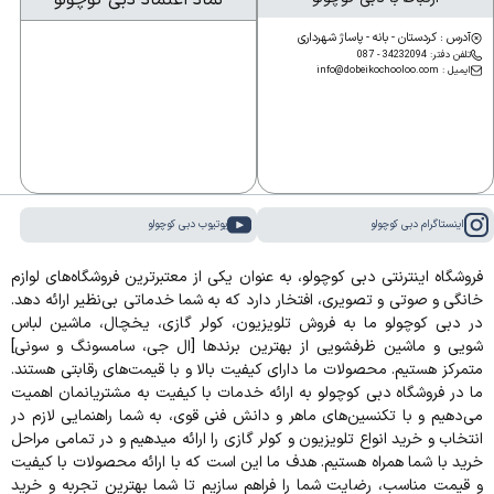
نماد اعتماد دبی کوچولو
آدرس : کردستان - بانه - پاساژ شهرداری
تلفن دفتر: 34232094 - 087
ایمیل : info@dobeikochooloo.com
اینستاگرام دبی کوچولو
یوتیوب دبی کوچولو
فروشگاه اینترنتی دبی کوچولو، به عنوان یکی از معتبرترین فروشگاه‌های لوازم
خانگی و صوتی و تصویری، افتخار دارد که به شما خدماتی بی‌نظیر ارائه دهد.
در دبی کوچولو ما به فروش تلویزیون، کولر گازی، یخچال، ماشین لباس
شویی و ماشین ظرفشویی از بهترین برندها [ال جی، سامسونگ و سونی]
متمرکز هستیم. محصولات ما دارای کیفیت بالا و با قیمت‌های رقابتی هستند.
ما در فروشگاه دبی کوچولو به ارائه خدمات با کیفیت به مشتریانمان اهمیت
می‌دهیم و با تکنسین‌های ماهر و دانش فنی قوی، به شما راهنمایی لازم در
انتخاب و خرید انواع تلویزیون و کولر گازی را ارائه میدهیم و در تمامی مراحل
خرید با شما همراه هستیم. هدف ما این است که با ارائه محصولات با کیفیت
و قیمت مناسب، رضایت شما را فراهم سازیم تا شما بهترین تجربه و خرید