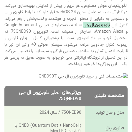
الگوریتم‌های هوش مصنوعی، هر فریم را پیش از نمایش بهینه‌سازی می‌کند.
در کنار آن، سیستم عامل مدرن webOS 24 قرار دارد که با رابط کاربری روان
و دسترسی به دنیایی از محتوا، تجربه‌ای هوشمند و لذت‌بخش را رقم می‌زند.
کنترل این
تلویزیون ال جی
به لطف دستیارهای صوتی Google Assistant
و Amazon Alexa، آسان‌تر از همیشه است. تلویزیون 75QNED90 که
محصول کره و مونتاژ اندونزی است، با پشتیبانی کامل از زبان فارسی و
ریموت کنترل جادویی عرضه می‌شود. سیستم صوتی 40 واتی آن نیز با
قابلیت اتصال آسان به ساندبار، صدایی فراگیر و سینمایی را تضمین می‌کند.
در این تحلیل از فروشگاه اینترنتی دبی کوچولو، به صورت عمیق به بررسی هر
یک از این ویژگی‌ها خواهیم پرداخت.
ویژگی‌های اصلی تلویزیون ال جی
مشخصه کلیدی
75QNED90
مدل و سال تولید
75QNED90 / سال 2024
QNED (Quantum Dot + NanoCell) با
فناوری پنل
بک‌لایت Mini LED