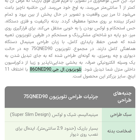
کرد. این حس غوطه‌وری در تصویر، با فریم فلزی فوق باریک که عرض آن به
کمتر از 1 سانتی‌متر می‌رسد، به اوج خود می‌رسد. این حاشیه ناچیز باعث
می‌شود تا مرز بین واقعیت و تصویر در حال پخش از بین برود و تمام
تمرکز بیننده بر روی محتوا معطوف گردد. بدنه باکیفیت و فلزی دستگاه،
حس استحکام و لوکس بودن را به خوبی منتقل می‌کند. برای قرارگیری روی
میز، دو پایه دو شاخه‌ای مشکی‌رنگ و مستحکم در طرفین تلویزیون تعبیه
شده که ضمن حفظ پایداری کامل، با زبان طراحی مینیمال دستگاه
هماهنگی کامل دارند. در مجموع، تلویزیون 75QNED90 چه در حالت
دیواری و چه رومیزی، به گونه‌ای طراحی شده که به جای تبدیل شدن به
یک وسیله الکترونیکی صرف، به بخشی جدایی‌ناپذیر و زیبا از دکوراسیون
داخلی منزل شما تبدیل شود.
تلویزیون ال جی 86QNED90
با اختلاف 11
اینچ، سایز بزرگتر این محصول است.
جنبه‌های
جزئیات طراحی تلویزیون 75QNED90
طراحی
سبک طراحی
مینیمالیسم، شیک و لوکس (Super Slim Design)
بسیار باریک (حدود 2.9 سانتی‌متر)، ایده‌آل برای
ضخامت بدنه
نصب روی دیوار