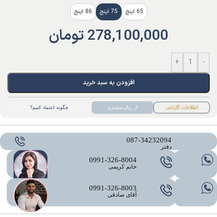
65 اینچ
75 اینچ
86 اینچ
278,100,000
تومان
+
-
افزودن به سبد خرید
اطلاعات گارانتی
از زبان مشتری
چگونه اعتماد کنیم؟
087-34232094
دفتر
0991-326-8004
خانم کریمی
0991-326-8003
آقای صادقی