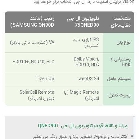
Vision برایتان اهمیت دارد، ال جی انتخاب برتر خواهد بود.
مشخصه
تلویزیون ال جی
رقیب (مانند
مقایسه‌ای
75QNED90
SAMSUNG QN90D)
IPS (زاویه دید
نوع پنل
VA (کنتراست ذاتی بالاتر)
گسترده)
پشتیبانی از
Dolby Vision,
HDR10+, HDR10, HLG
HDR10, HLG
HDR
سیستم عامل
webOS 24
Tizen OS
Magic Remote (با
SolarCell Remote
ریموت کنترل
اشاره‌گر)
(بدون اشاره‌گر)
مزایا و نقاط قوت تلویزیون ال جی QNED90T
کنتراست و وضوح تصویر بالا و عمق رنگ بی نظیر