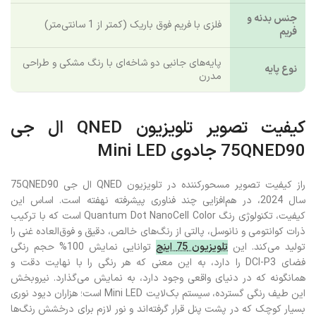
جنس بدنه و
فلزی با فریم فوق باریک (کمتر از 1 سانتی‌متر)
فریم
پایه‌های جانبی دو شاخه‌ای با رنگ مشکی و طراحی
نوع پایه
مدرن
کیفیت تصویر تلویزیون QNED ال جی
75QNED90 جادوی Mini LED
راز کیفیت تصویر مسحورکننده در تلویزیون QNED ال جی 75QNED90
سال 2024، در هم‌افزایی چند فناوری پیشرفته نهفته است. اساس این
کیفیت، تکنولوژی رنگ Quantum Dot NanoCell Color است که با ترکیب
ذرات کوانتومی و نانوسل، پالتی از رنگ‌های خالص، دقیق و فوق‌العاده غنی را
تولید می‌کند. این
تلویزیون 75 اینچ
توانایی نمایش 100% حجم رنگی
فضای DCI-P3 را دارد، به این معنی که هر رنگی را با نهایت دقت و
همانگونه که در دنیای واقعی وجود دارد، به نمایش می‌گذارد. نیروبخش
این طیف رنگی گسترده، سیستم بک‌لایت Mini LED است؛ هزاران دیود نوری
بسیار کوچک که در پشت پنل قرار گرفته‌اند و نور لازم برای درخشش رنگ‌ها