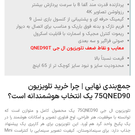
پردازنده قدرت مند آلفا 8 با سرعت پردازش بیشتر
رزولوشن تصاویر 4K
گیمینگ حرفه ای و پشتیبانی از کنسول بازی نسل 9
فریم نازک و بدنه فوق باریک و مناسب برای اتصال به دیوار
ریموت کنترل مجیک و اسمارت با قابلیت اسکرول
صوتی فراگیر و سه بعدی
معایب و نقاط ضعف تلویزیون ال جی QNED90T
قیمت نسبتاً بالا
محدودیت سایز و نبود سایز کوچک تر از 65 اینچ
جمع‌بندی نهایی | چرا خرید تلویزیون
75QNED90 یک انتخاب هوشمندانه است؟
تلویزیون ال جی 75QNED90 یک محصول کامل و متوازن است که
توانسته با موفقیت، هنر طراحی، اوج فناوری تصویر و امکانات هوشمند را در
یک پکیج واحد گرد هم آورد. این تلویزیون برای هر کاربری یک پیشنهاد
جذاب دارد: برای سینمادوستان، کیفیت تصویر سینمایی با کنتراست Mini