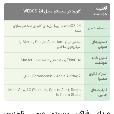
قابلیت
کاربرد در سیستم عامل WEBOS 24
هوشمند
webOS 24 با پروفایل‌های کاربری شخصی‌سازی
سیستم عامل
شده
دستیارهای
پشتیبانی از Google Assistant و Alexa با
صوتی
میکروفون داخلی
کنترل خانه
ThinQ AI و پشتیبانی از استاندارد Matter
هوشمند
اشتراک‌گذاری
Apple AirPlay 2 و Chromecast داخلی
محتوا
قابلیت‌های
Multi View, LG Channels, Sports Alert, Room
جانبی
to Room Share
صدای فراگیر سیستم صوتی تلویزیون