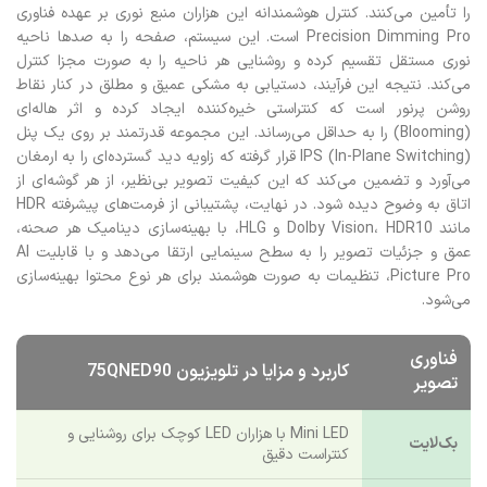
را تأمین می‌کنند. کنترل هوشمندانه این هزاران منبع نوری بر عهده فناوری
Precision Dimming Pro است. این سیستم، صفحه را به صدها ناحیه
نوری مستقل تقسیم کرده و روشنایی هر ناحیه را به صورت مجزا کنترل
می‌کند. نتیجه این فرآیند، دستیابی به مشکی عمیق و مطلق در کنار نقاط
روشن پرنور است که کنتراستی خیره‌کننده ایجاد کرده و اثر هاله‌ای
(Blooming) را به حداقل می‌رساند. این مجموعه قدرتمند بر روی یک پنل
IPS (In-Plane Switching) قرار گرفته که زاویه دید گسترده‌ای را به ارمغان
می‌آورد و تضمین می‌کند که این کیفیت تصویر بی‌نظیر، از هر گوشه‌ای از
اتاق به وضوح دیده شود. در نهایت، پشتیبانی از فرمت‌های پیشرفته HDR
مانند Dolby Vision، HDR10 و HLG، با بهینه‌سازی دینامیک هر صحنه،
عمق و جزئیات تصویر را به سطح سینمایی ارتقا می‌دهد و با قابلیت AI
Picture Pro، تنظیمات به صورت هوشمند برای هر نوع محتوا بهینه‌سازی
می‌شود.
فناوری
کاربرد و مزایا در تلویزیون 75QNED90
تصویر
Mini LED با هزاران LED کوچک برای روشنایی و
بک‌لایت
کنتراست دقیق