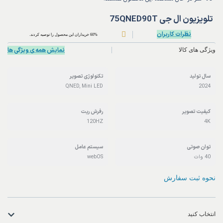
تلویزیون ال جی 75QNED90T
نظرات کاربران
60% خریداران این محصول را توصیه کردند.
نمایش همه ی ویژگی ها
ویژگی های کالا
سال تولید
تکنولوژی تصویر
QNED, Mini LED
2024
کیفیت تصویر
رفرش ریت
120HZ
4K
توان صوتی
سیستم عامل
40 وات
webOS
نحوه ثبت سفارش
انتخاب کنید