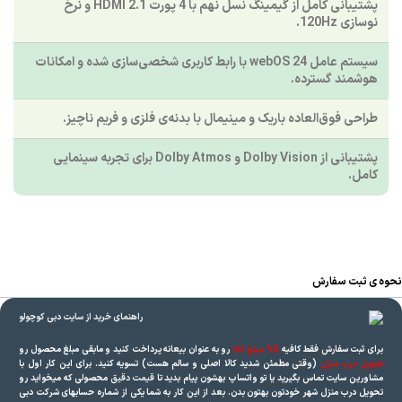
پشتیبانی کامل از گیمینگ نسل نهم با 4 پورت HDMI 2.1 و نرخ
نوسازی 120Hz.
سیستم عامل webOS 24 با رابط کاربری شخصی‌سازی شده و امکانات
هوشمند گسترده.
طراحی فوق‌العاده باریک و مینیمال با بدنه‌ی فلزی و فریم ناچیز.
پشتیبانی از Dolby Vision و Dolby Atmos برای تجربه سینمایی
کامل.
نحوه ی ثبت سفارش
برای ثبت سفارش فقط کافیه
5% مبلغ کالا
رو به عنوان بیعانه پرداخت کنید و مابقی مبلغ محصول رو
تحویل درب منزل
(وقتی مطمئن شدید کالا اصلی و سالم هست) تسویه کنید. برای این کار اول با
مشاورین سایت تماس بگیرید یا تو واتساپ بهشون پیام بدید تا
قیمت دقیق
محصولی که میخواید رو
تحویل درب منزل شهر خودتون بهتون بدن. بعد از این کار به شما یکی از شماره حسابهای شرکت دبی