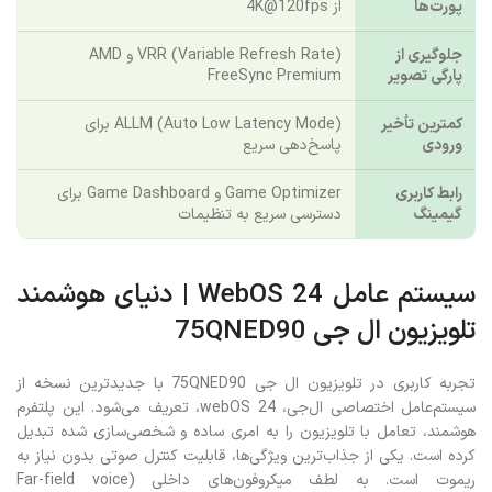
پورت‌ها
از 4K@120fps
جلوگیری از
VRR (Variable Refresh Rate) و AMD
پارگی تصویر
FreeSync Premium
کمترین تأخیر
ALLM (Auto Low Latency Mode) برای
ورودی
پاسخ‌دهی سریع
رابط کاربری
Game Optimizer و Game Dashboard برای
گیمینگ
دسترسی سریع به تنظیمات
سیستم عامل WebOS 24 | دنیای هوشمند
تلویزیون ال جی 75QNED90
تجربه کاربری در تلویزیون ال جی 75QNED90 با جدیدترین نسخه از
سیستم‌عامل اختصاصی ال‌جی، webOS 24، تعریف می‌شود. این پلتفرم
هوشمند، تعامل با تلویزیون را به امری ساده و شخصی‌سازی شده تبدیل
کرده است. یکی از جذاب‌ترین ویژگی‌ها، قابلیت کنترل صوتی بدون نیاز به
ریموت است. به لطف میکروفون‌های داخلی (Far-field voice