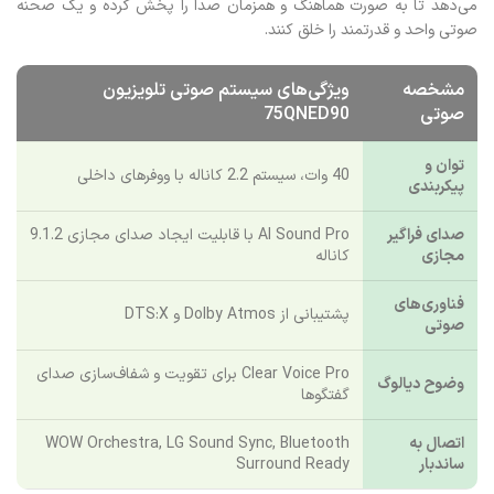
می‌دهد تا به صورت هماهنگ و همزمان صدا را پخش کرده و یک صحنه
صوتی واحد و قدرتمند را خلق کنند.
مشخصه
ویژگی‌های سیستم صوتی تلویزیون
صوتی
75QNED90
توان و
40 وات، سیستم 2.2 کاناله با ووفرهای داخلی
پیکربندی
صدای فراگیر
AI Sound Pro با قابلیت ایجاد صدای مجازی 9.1.2
مجازی
کاناله
فناوری‌های
پشتیبانی از Dolby Atmos و DTS:X
صوتی
Clear Voice Pro برای تقویت و شفاف‌سازی صدای
وضوح دیالوگ
گفتگوها
اتصال به
WOW Orchestra, LG Sound Sync, Bluetooth
ساندبار
Surround Ready