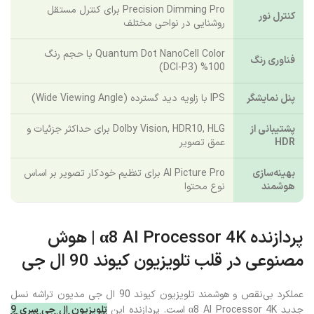
Precision Dimming Pro برای کنترل مستقل
کنترل نور
روشنایی در نواحی مختلف
Quantum Dot NanoCell Color با حجم رنگ
فناوری رنگ
100% (DCI-P3)
پنل نمایشگر
IPS با زاویه دید گسترده (Wide Viewing Angle)
پشتیبانی از
Dolby Vision, HDR10, HLG برای حداکثر جزئیات و
HDR
عمق تصویر
بهینه‌سازی
AI Picture Pro برای تنظیم خودکار تصویر بر اساس
هوشمند
نوع محتوا
پردازنده α8 AI Processor 4K | هوش
مصنوعی در قلب تلویزیون کیوند 90 ال جی
عملکرد بی‌نقص و هوشمند تلویزیون کیوند 90 ال جی مدیون تراشه نسل
جدید α8 AI Processor 4K است. پردازنده این
تلویزیون ال جی سری 9