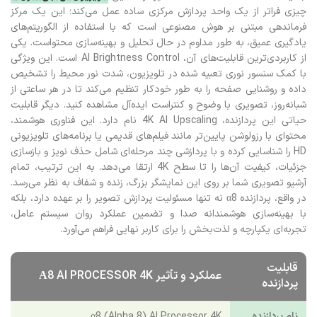
چیزی فراتر از یک واحد پردازش مرکزی ساده عمل می‌کند؛ این یک مرکز
فرماندهی مبتنی بر هوش مصنوعی است که با استفاده از الگوریتم‌های
یادگیری عمیق، به طور مداوم در حال تحلیل و بهینه‌سازی محتواست. یکی
از کاربردی‌ترین قابلیت‌های آن، AI Brightness Control است. این ویژگی
با کمک سنسور نوری تعبیه شده در تلویزیون، شدت نور محیط را تشخیص
داده و روشنایی صفحه را به طور خودکار تنظیم می‌کند تا در هر ساعتی از
شبانه‌روز، تصویری با وضوح و کنتراست ایده‌آل مشاهده کنید. دیگر قابلیت
حیاتی این پردازنده، 4K AI Upscaling نام دارد. این فناوری هوشمند،
محتوای با رزولوشن پایین‌تر مانند فیلم‌های قدیمی یا برنامه‌های تلویزیونی
HD را شناسایی کرده و با پردازشی چند مرحله‌ای شامل حذف نویز و بازسازی
جزئیات، کیفیت آن‌ها را تا سطح 4K ارتقا می‌دهد. به این ترتیب، تمام
آرشیو تصویری شما بر روی این نمایشگر بزرگ، زنده و شفاف به نظر می‌رسد.
در واقع، پردازنده α8 نه تنها مسئولیت پردازش تصویر را بر عهده دارد، بلکه
با بهینه‌سازی هوشمندانه صدا و تضمین عملکرد روان سیستم عامل،
تجربه‌ای یکپارچه و لذت‌بخش را برای کاربر نهایی فراهم می‌آورد.
قابلیت
عملکرد و تأثیر Α8 AI PROCESSOR 4K
پردازنده
نام پردازنده
α8 (Alpha 8) AI Processor 4K