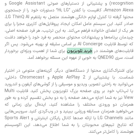
recognition) و پشتیبانی از دستیارهای صوتی Google Assistant و
Amazon Alexa، کافیست با گفتن “Hi, LG” دستورات خود را از جستجوی
محتوا گرفته تا کنترل لوازم خانگی هوشمند متصل به پلتفرم LG ThinQ AI،
صادر کنید. این سیستم عامل امکان ایجاد پروفایل‌های کاربری مجزا را برای
هر یک از اعضای خانواده فراهم می‌کند. به این ترتیب، هر فرد صفحه اصلی،
چیدمان برنامه‌ها و پیشنهادات محتوای منحصر به فرد خود را خواهد داشت
که توسط قابلیت AI Concierge بر اساس سلیقه او بهینه می‌شود. پس اگر
قابلیت‌های هوشمند در
خرید تلویزیون
برای شما از اهمیت ویژه‌ای برخوردار
است، سری QNED90 به خوبی از عهوه این مسئله برخواهد آمد.
برای اشتراک‌گذاری محتوا از دستگاه‌های دیگر، گزینه‌های متنوعی در اختیار
شماست. با پشتیبانی از Apple AirPlay 2 و Chromecast داخلی،
می‌توانید به راحتی تصویر، ویدیو و موسیقی را از گوشی‌های آیفون و اندروید
یا لپ‌تاپ خود بر روی صفحه بزرگ تلویزیون پخش کنید. قابلیت Multi
View نیز به شما اجازه می‌دهد صفحه را به دو بخش تقسیم کرده و به طور
همزمان دو ورودی مختلف را مشاهده کنید، ایده‌آل برای زمانی که
می‌خواهید همزمان مسابقه ورزشی ببینید و در وب‌گردی کنید. سرویس‌هایی
مانند LG Channels با ارائه صدها کانال رایگان اینترنتی و Sports Alert
که نتایج تیم‌های محبوبتان را به شما اطلاع می‌دهد، این اکوسیستم
هوشمند را کامل‌تر می‌کنند.