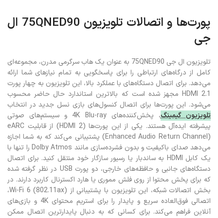
پورت‌ها و اتصالات تلویزیون 75QNED90 ال
جی
تلویزیون ال جی 75QNED90 به عنوان یک هاب سرگرمی مدرن، مجموعه‌ای
کامل از درگاه‌های ارتباطی را برای پاسخگویی به تمام نیازهای شما ارائه
می‌دهد. برای اتصال دستگاه‌های با عملکرد بالا، این تلویزیون به چهار پورت
HDMI 2.1 مجهز شده است که بالاترین استاندارد حال حاضر محسوب
می‌شود. این پورت‌ها برای اتصال کنسول‌های بازی نسل جدید در انتخاب
تلویزیون گیمینگ
، پخش‌کننده‌های 4K Blu-ray و سیستم‌های صوتی
پیشرفته ایده‌آل هستند. یکی از این پورت‌ها (HDMI 2) از قابلیت eARC
(Enhanced Audio Return Channel) پشتیبانی می‌کند که به شما اجازه
می‌دهد صدای باکیفیت و بدون فشرده‌سازی مانند Dolby Atmos را تنها با
یک کابل HDMI به ساندبار یا رسیور سازگار خود منتقل کنید. برای اتصال
دستگاه‌های جانبی و حافظه‌های خارجی، دو پورت USB در نظر گرفته شده
که برای پخش محتوا از روی فلش مموری یا هارد اکسترنال کاربرد دارند. در
بخش اتصالات شبکه، این تلویزیون با پشتیبانی از Wi-Fi 6 (802.11ax)،
اتصالی فوق‌العاده سریع و پایدار را برای استریم محتوای 4K و بازی‌های
آنلاین فراهم می‌کند. برای کسانی که به دنبال پایدارترین اتصال ممکن