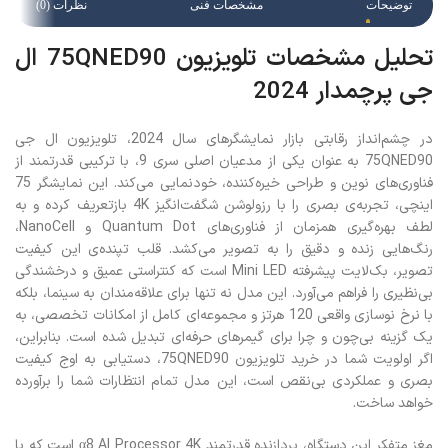
توضیحات
مشخصات فنی
نظرات (0)
تحلیل مشخصات تلویزیون 75QNED90 ال
جی پرچمدار 2024
در چشم‌انداز رقابتی بازار نمایشگرهای سال 2024، تلویزیون ال جی
75QNED90 به عنوان یکی از مدعیان اصلی سری 9، با ترکیبی قدرتمند از
فناوری‌های نوین و طراحی خیره‌کننده، خودنمایی می‌کند. این نمایشگر 75
اینچی، تجربه‌ی بصری را با رزولوشن شگفت‌انگیز 4K بازتعریف کرده و به
لطف بهره‌گیری همزمان از فناوری‌های Quantum Dot و NanoCell،
رنگ‌هایی زنده و دقیق را به تصویر می‌کشد. قلب تپنده‌ی این کیفیت
تصویر، بک‌لایت پیشرفته Mini LED است که کنتراستی عمیق و درخشندگی
بی‌نظیری را فراهم می‌آورد. این مدل نه تنها برای علاقه‌مندان به سینما، بلکه
با نرخ نوسازی واقعی 120 هرتز و مجموعه‌ای کامل از امکانات تخصصی، به
یک گزینه بی‌چون و چرا برای گیمرهای حرفه‌ای تبدیل شده است. بنابراین،
اگر اولویت شما در خرید تلویزیون 75QNED90، دستیابی به اوج کیفیت
بصری و عملکردی بی‌نقص است، این مدل تمام انتظارات شما را برآورده
خواهد ساخت.
مغز متفکر این دستگاه، پردازنده قدرتمند α8 AI Processor 4K است که با