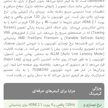
Dashboard است که به گیمر اجازه می‌دهد بدون خروج از بازی، به تمامی
تنظیمات حیاتی مانند سبک تصویر ( ژانرهای مختلف بازی)، سطح سیاهی و
تنظیمات صدا دسترسی سریع داشته باشد. زیربنای یک گیم‌پلی روان، نرخ
نوسازی بالای پنل است. این تلویزیون با پنل 120 هرتزی واقعی و چهار
پورت HDMI 2.1، اجرای بازی‌ها با کیفیت 4K و نرخ 120 فریم بر ثانیه را به
راحتی امکان‌پذیر می‌سازد. برای حذف کامل پدیده پارگی تصویر (Screen
Tearing) که در صحنه‌های سریع رخ می‌دهد، این مدل از فناوری‌های VRR
(Variable Refresh Rate) و AMD FreeSync Premium پشتیبانی
می‌کند. این قابلیت‌ها نرخ نوسازی تلویزیون را با خروجی کنسول هماهنگ
کرده و تصویری یکدست و بدون پرش را تضمین می‌کنند. در نهایت، قابلیت
ALLM (Auto Low Latency Mode) به محض روشن شدن کنسول،
تلویزیون را به طور خودکار روی حالت کمترین تأخیر ورودی (Input Lag)
قرار می‌دهد تا هر دستوری که می‌دهید، بلافاصله روی صفحه اجرا شود. این
ویژگی‌ها در کنار هم، خرید تلویزیون 75QNED90 را به یک تصمیم
استراتژیک برای هر گیمری تبدیل می‌کند که به دنبال برتری در رقابت است.
ویژگی
مزایا برای گیمرهای حرفه‌ای
گیمینگ
نرخ نوسازی و
120Hz واقعی و 4 پورت HDMI 2.1 برای پشتیبانی