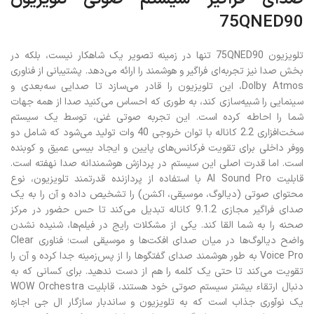
75QNED90
تلویزیون 75QNED90 تنها در زمینه تصویر یک شاهکار نیست، بلکه در
بخش صدا نیز تجربه‌ای فراگیر و هوشمند را ارائه می‌دهد. پشتیبانی از فناوری
Dolby Atmos، این تلویزیون را قادر می‌سازد تا صدایی سه‌بعدی و
سینمایی را شبیه‌سازی کند، به طوری که احساس می‌کنید صدا از همه جهات
شما را احاطه کرده است. این تجربه صوتی غنی، توسط یک سیستم
سخت‌افزاری 2.2 کاناله با توان خروجی 40 وات تولید می‌شود که شامل دو
ووفر داخلی برای تقویت فرکانس‌های پایین و ایجاد بیسی عمیق و کوبنده
است. اما قدرت اصلی این سیستم در پردازش هوشمندانه صدا نهفته است.
قابلیت AI Sound Pro با استفاده از پردازنده قدرتمند تلویزیون، نوع
محتوای صوتی (دیالوگ، موسیقی، اکشن) را تشخیص داده و آن را به یک
صدای فراگیر مجازی 9.1.2 کاناله تبدیل می‌کند تا حس حضور در مرکز
صحنه را به شما القا کند. یکی از مشکلات رایج در فیلم‌ها، شنیده نشدن
واضح دیالوگ‌ها در میان صدای افکت‌ها و موسیقی است؛ فناوری Clear
Voice Pro به طور هوشمند صدای گفتگوها را از پس‌زمینه جدا کرده و آن را
تقویت می‌کند تا حتی یک کلمه را هم از دست ندهید. برای کسانی که به
دنبال ارتقاء بیشتر سیستم صوتی خود هستند، قابلیت WOW Orchestra
یک نوآوری جذاب است که به تلویزیون و ساندبار سازگار ال جی اجازه