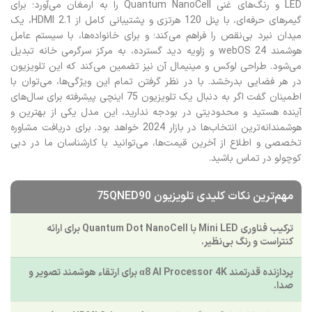
LED و رنگ‌های غنی Quantum NanoCell را به ارمغان می‌آورد؛ برای
گیمرهای حرفه‌ای، با پنل 120 هرتزی و پشتیبانی کامل از HDMI 2.1، یک
میدان نبرد بی‌نقص را فراهم می‌کند؛ و برای خانواده‌ها، با سیستم عامل
هوشمند webOS 24 و زاویه دید گسترده، به مرکز سرگرمی خانه تبدیل
می‌شود. طراحی لوکس و مینیمال آن نیز تضمین می‌کند که این تلویزیون
در هر فضایی بدرخشد. با در نظر گرفتن تمام این ویژگی‌ها، می‌توان با
اطمینان گفت اگر به دنبال یک تلویزیون 75 اینچی پیشرفته برای سال‌های
آینده هستید و محدودیتی در بودجه ندارید، این مدل یکی از بهترین و
هوشمندانه‌ترین انتخاب‌ها در بازار 2024 خواهد بود. برای دریافت مشاوره
تخصصی و اطلاع از آخرین قیمت‌ها، می‌توانید با کارشناسان ما در دبی
کوچولو در تماس باشید.
مهم‌ترین نکات کلیدی تلویزیون 75QNED90
ترکیب فناوری Mini LED با Quantum Dot NanoCell برای ارائه
کنتراست و رنگ بی‌نظیر.
پردازنده قدرتمند α8 AI Processor 4K برای ارتقاء هوشمند تصویر و
صدا.