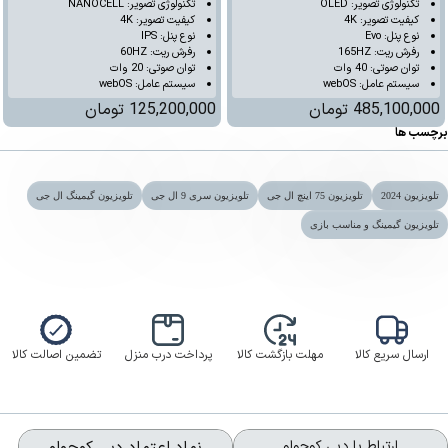
تکنولوژی تصویر: OLED
تکنولوژی تصویر: NANOCELL
کیفیت تصویر: 4K
کیفیت تصویر: 4K
نوع پنل: Evo
نوع پنل: IPS
رفرش ریت: 165HZ
رفرش ریت: 60HZ
توان صوتی: 40 وات
توان صوتی: 20 وات
سیستم عامل: webOS
سیستم عامل: webOS
485,100,000
تومان
125,200,000
تومان
برچسب ها
تلویزیون 2024
تلویزیون 75 اینچ ال جی
تلویزیون سری 9 ال جی
تلویزیون گیمینگ ال جی
تلویزیون گیمینگ و مناسب بازی
ارسال سریع کالا
مهلت بازگشت کالا
پرداخت درب منزل
تضمین اصالت کالا
ارتباط با دبی کوچولو