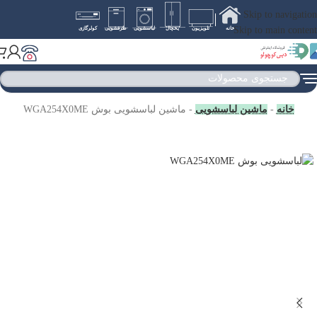
Skip to navigation
Skip to main content
خانه
تلویزیون
یخچال
لباسشویی
ظرفشویی
کولرگازی
خانه
-
ماشین لباسشویی
-
ماشین لباسشویی بوش WGA254X0ME