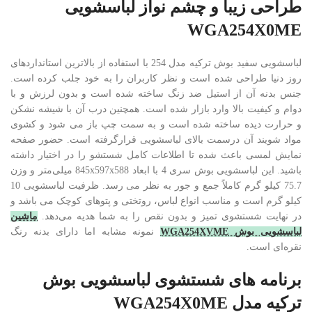
طراحی زیبا و چشم نواز لباسشویی
WGA254X0ME
لباسشویی سفید بوش ترکیه مدل 254 با استفاده از بالاترین استانداردهای
روز دنیا طراحی شده است و نظر کاربران را به خود جلب کرده است.
جنس بدنه آن از استیل ضد زنگ ساخته شده است و بدون لرزش و با
دوام و کیفیت بالا وارد بازار شده است. همچنین درب آن با شیشه نشکن
و حرارت دیده ساخته شده است و به سمت چپ باز می شود و کشوی
مواد شویند آن درسمت بالای لباسشویی قرارگرفته است. حضور صفحه
نمایش لمسی باعث شده تا اطلاعات کامل شستشو را در اختیار داشته
باشید. این لباسشویی بوش سری 4 با ابعاد 845x597x588 میلی‌متر و وزن
75.7 کیلو گرم کاملاً جمع و جور به نظر می رسد. ظرفیت لباسشویی 10
کیلو گرم است و مناسب انواع لباس، روتختی و پتوهای کوچک می باشد و
در نهایت شستشوی تمیز و بدون نقص را به شما هدیه می‌دهد.
ماشین
لباسشویی بوش WGA254XVME
نمونه مشابه اما دارای بدنه رنگ
نقره‌ای است.
برنامه های شستشوی لباسشویی بوش
ترکیه مدل WGA254X0ME