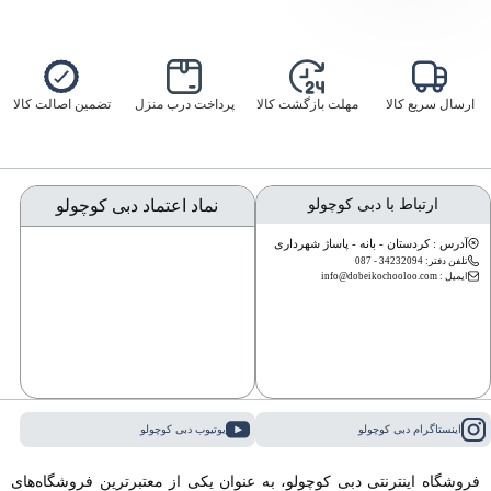
ارسال سریع کالا
مهلت بازگشت کالا
پرداخت درب منزل
تضمین اصالت کالا
ارتباط با دبی کوچولو
نماد اعتماد دبی کوچولو
آدرس : کردستان - بانه - پاساژ شهرداری
تلفن دفتر: 34232094 - 087
ایمیل : info@dobeikochooloo.com
اینستاگرام دبی کوچولو
یوتیوب دبی کوچولو
فروشگاه اینترنتی دبی کوچولو، به عنوان یکی از معتبرترین فروشگاه‌های