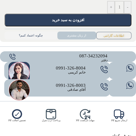
+
-
افزودن به سبد خرید
از زبان مشتری
چگونه اعتماد کنیم؟
اطلاعات گارانتی
087-34232094
دفتر
0991-326-8004
خانم کریمی
0991-326-8003
آقای صادقی
ارسال سریع کالا
مهلت بازگشت کالا
پرداخت درب منزل
تضمین اصالت کالا
معرفی کوتاه