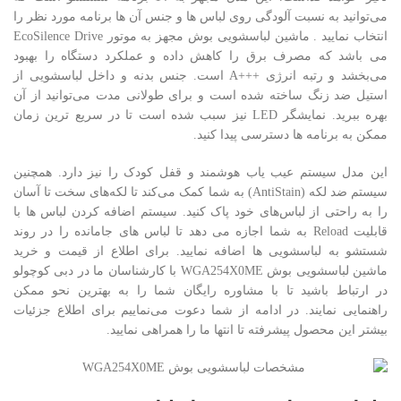
می‌توانید به نسبت آلودگی روی لباس ها و جنس آن ها برنامه مورد نظر را
انتخاب نمایید . ماشین لباسشویی بوش مجهز به موتور EcoSilence Drive
می باشد که مصرف برق را کاهش داده و عملکرد دستگاه را بهبود
می‌بخشد و رتبه انرژی +++A است. جنس بدنه و داخل لباسشویی از
استیل ضد زنگ ساخته شده است و برای طولانی مدت می‌توانید از آن
بهره ببرید. نمایشگر LED نیز سبب شده است تا در سریع ترین زمان
ممکن به برنامه ها دسترسی پیدا کنید.
این مدل سیستم عیب یاب هوشمند و قفل کودک را نیز دارد. همچنین
سیستم ضد لکه (AntiStain) به شما کمک می‌کند تا لکه‌های سخت تا آسان
را به راحتی از لباس‌های خود پاک کنید. سیستم اضافه کردن لباس ها با
قابلیت Reload به شما اجازه می دهد تا لباس های جامانده را در روند
شستشو به لباسشویی ها اضافه نمایید. برای اطلاع از قیمت و خرید
ماشین لباسشویی بوش WGA254X0ME با کارشناسان ما در دبی کوچولو
در ارتباط باشید تا با مشاوره رایگان شما را به بهترین نحو ممکن
راهنمایی نمایند. در ادامه از شما دعوت می‌نماییم برای اطلاع جزئیات
بیشتر این محصول پیشرفته تا انتها ما را همراهی نمایید.