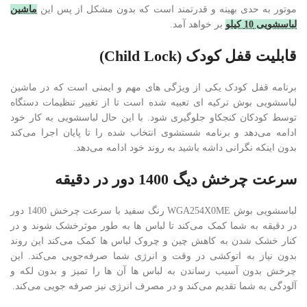
موتور به حدی بهینه و قدرتمند است که بدون مشکل از پس این
ماشین
لباسشویی 10 کیلو
بر خواهد آمد.
قابلیت قفل کودک (Child Lock)
برنامه قفل کودک یکی از ویژگی های مهم و ایمنی است که در ماشین
لباسشویی بوش ترکیه ای تعبیه شده است تا از تغییر تنظیمات دستگاه
توسط کودکان کنجکاو جلوگیری شود. با این حال لباسشویی به کار خود
ادامه می‌دهد و برنامه شستشوی انتخاب شده را تا پایان اجرا می‌کند
بدون اینکه نگرانی داشه باشید به روند خود ادامه می‌دهد.
سرعت چرخش دیگ 1400 دور در دقیقه
لباسشویی بوش WGA254X0ME رنگ سفید با سرعت چرخش 1400 دور
در دقیقه به شما کمک می‌کند تا لباس ها به طور موثرخشک شوند و در
کنار خشک شدن به کاهش چین و چروک لباس ها کمک می‌کند این روند
بدون نیاز به اتوکشی در وقت و انرژی شما صرفه‌جویی می‌کند. این
چرخش بدون آسیب رساندن به لباس ها آن ها را تمیز و بدون لکه و
آلودگی به شما تقدیم می‌کند و در مصرف انرژی نیز صرفه جویی می‌کند.