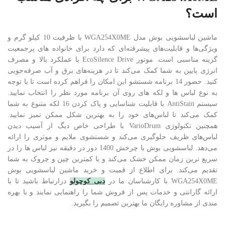
است؟
ماشین لباسشویی بوش مدل WGA254X0ME با ظرفیت 10 کیلو گرم و
ویژگی‌ها و قابلیت‌های پیشرفته‌ای که دارد برای خانواده های پرجمعیت
گزینه مناسبی است. موتور EcoSilence Drive با عملکرد بالا و مصرف
انرژی پایین به شما کمک می‌کند تا در هزینه‌های برق و آب صرفه‌جویی
کنید. حضور 14 برنامه شستشو این امکان را فراهم کرده است تا با توجه
به نوع لباس ها و لکه های روی آن برنامه مورد نظر را انتخاب نمایید.
سیستم AntiStain با قابلیت شناسایی و پاک کردن 16 لکه متنوع به شما
کمک می‌کند تا لباس‌های خود را به بهترین شکل ممکن تمیز نمایید.
همچنین تکنولوژی VarioDrum با طراحی خاص دیگ از آسیب دیدن
لباس‌های ظریف جلوگیری می‌کند و شستشوی ملایم و موثری را ارائه
می‌دهد. لباسشویی بوش با چرخش 1400 دور در دقیقه نیز لباس ها را در
سریع ترین زمان ممکن خشک می‌کند و با کمترین چین و چروک به شما
تقدیم می‌کند. برای اطلاع از قمیت و خرید ماشین لباسشویی بوش
WGA254X0ME با کارشناسان ما در
دبی کوچولو
درارتباط باشید تا با
ارائه گارانتی و خدمات پس از فروش شما را راهنمایی نمایند و با بهره
مندی از مشاوره رایگان ما بهترین تصمیم را بگیرید.