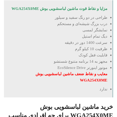
مزایا و نقاط قوت ماشین لباسشویی بوش WGA254X0ME
طراحی در دو رنگ سفید و سیلور
درب بزرگ شیشه‌ای و مستحکم
نمایشگر لمسی
دیگ تمام استیل
سرعت 1400 دور در دقیقه
ظرفیت 10 کیلو گرم
قابلیت قفل کودک
مجهز به 14 برنامه متنوع شستشو
موتور اینورتر EcoSilence Drive
معایب و نقاط ضعف ماشین لباسشویی بوش
WGA254X0ME
ندارد
خرید ماشین لباسشویی بوش
WGA254X0ME برای چه افرادی مناسب