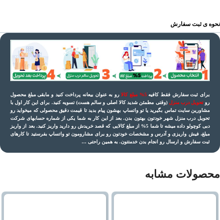
نحوه ی ثبت سفارش
برای ثبت سفارش فقط کافیه
5% مبلغ کالا
رو به عنوان بیعانه پرداخت کنید و مابقی مبلغ محصول
رو
تحویل درب منزل
(وقتی مطمئن شدید کالا اصلی و سالم هست) تسویه کنید. برای این کار اول با
مشاورین سایت تماس بگیرید یا تو واتساپ بهشون پیام بدید تا
قیمت دقیق
محصولی که میخواید رو
تحویل درب منزل شهر خودتون بهتون بدن. بعد از این کار به شما یکی از شماره حسابهای شرکت
دبی کوچولو داده میشه تا شما 5% از مبلغ کالایی که قصد خریدش رو دارید واریز کنید. بعد از واریز
مبلغ، فیش واریزی و آدرس و مشخصات خودتون رو برای مشارومون تو واتساپ بفرستید تا کارهای
ثبت سفارش و ارسال رو انجام بدن خدمتتون. به همین راحتی …
محصولات مشابه