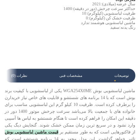
سال عرضه (میلادی):2021
حداکثر سرعت چرخش (دور در دقیقه):1400
ظرفیت لباسشویی (کیلوگرم):10
ظرفیت خشک کن (کیلوگرم):0
ماشین لباسشویی هوشمند:ندارد
رنگ بدنه:سفید
توضیحات
مشخصات فنی
نظرات (0)
ماشین لباسشویی بوش WGA254X0ME یکی از لباسشویی با کیفیت برند
بوش است که با 14 برنامه های شستشو و قابلیت های خاص نیاز خریدارن
را برطرف کرده است. ظرفیت 10 کیلو گرم این لباسشویی مناسب برای
خانواده های با جمعیت بالا می‌باشد سرعت چرخش موتور 1400 دور در
دقیقه این امکان را فراهم کرده است تا هنگام شستشو به لباس ها آسیبی
وارد نشود و در سریع ترین زمان ممکن خشک شوند. گنجایش دیگ یکی
از فاکتورهایی است که به طور مستقیم بر
قیمت ماشین لباسشویی بوش
تاثیر خواهد گذاشت. این مدل مجهز به 14 برنامه شستشو است که