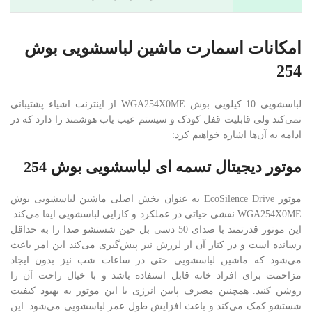
امکانات اسمارت ماشین لباسشویی بوش
254
لباسشویی 10 کیلویی بوش WGA254X0ME از اینترنت اشیاء پشتیبانی
نمی‌کند ولی قابلیت قفل کودک و سیستم عیب یاب هوشمند را دارد که در
ادامه به آن‌ها اشاره خواهیم کرد:
موتور دیجیتال تسمه ای لباسشویی بوش 254
موتور EcoSilence Drive به عنوان بخش اصلی ماشین لباسشویی بوش
WGA254X0ME نقشی حیاتی در عملکرد و کارایی لباسشویی ایفا می‌کند.
این موتور قدرتمند با صدای 50 دسی بل حین شستشو صدا را به حداقل
رسانده است و در کنار آن از لرزش نیز پیش‌گیری می‌کند این امر باعث
می‌شود که ماشین لباسشویی حتی در ساعات شب نیز بدون ایجاد
مزاحمت برای افراد خانه قابل استفاده باشد و با خیال راحت آن را
روشن کنید. همچنین مصرف پایین انرژی با این موتور به بهبود کیفیت
شستشو کمک می‌کند و باعث افزایش طول عمر لباسشویی می‌شود. این