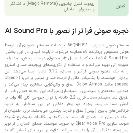
اتصال
ریموت کنترل جادویی (Magic Remote) با نشانگر
کنترل
و میکروفون داخلی
تجربه صوتی فرا تر از تصور با AI Sound Pro
سیستم صوتی تلویزیون 65QNED91 نیز همانند سیستم تصویری آن، توسط
هوش مصنوعی پردازنده α8 هدایت می‌شود. قابلیت کلیدی در این بخش،
α8 AI Sound Pro است که با تحلیل ژانر محتوای در حال پخش، صدا را به
صورت آنی بهینه می‌کند و با استفاده از الگوریتم‌های پیچیده، صدای استریو
را به یک منظره صوتی فراگیر و مجازی 9.1.2 کاناله ارتقا می‌دهد. این
پردازش هوشمند، با پشتیبانی ذاتی از فرمت صدای مبتنی بر شیء (Object-
based) مانند Dolby Atmos، عمق و واقع‌گرایی بیشتری پیدا می‌کند و
صدایی سه‌بعدی و سینمایی را شبیه‌سازی می‌کند. این تجربه صوتی غنی، از
طریق یک سیستم سخت‌افزاری 2.2 کاناله با توان خروجی کلی 40 وات به
گوش شما می‌رسد. وجود دو ووفر داخلی در این ساختار، به تولید
فرکانس‌های پایین (بیس) عمق و قدرت بیشتری می‌بخشد. برای اطمینان از
اینکه در میان این صدای قدرتمند، دیالوگ‌ها و مکالمات به وضوح شنیده