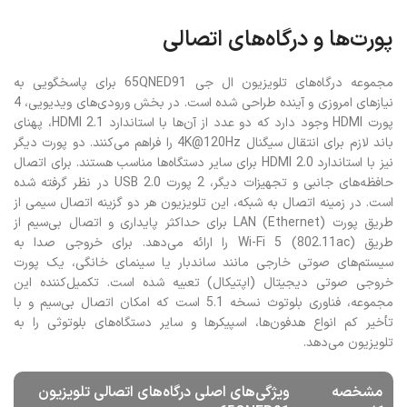
همگام‌سازی
LG Sound Sync برای اتصال بی‌سیم به ساندبار
پورت‌ها و درگاه‌های اتصالی
مجموعه درگاه‌های تلویزیون ال جی 65QNED91 برای پاسخگویی به
نیازهای امروزی و آینده طراحی شده است. در بخش ورودی‌های ویدیویی، 4
پورت HDMI وجود دارد که دو عدد از آن‌ها با استاندارد HDMI 2.1، پهنای
باند لازم برای انتقال سیگنال 4K@120Hz را فراهم می‌کنند. دو پورت دیگر
نیز با استاندارد HDMI 2.0 برای سایر دستگاه‌ها مناسب هستند. برای اتصال
حافظه‌های جانبی و تجهیزات دیگر، 2 پورت USB 2.0 در نظر گرفته شده
است. در زمینه اتصال به شبکه، این تلویزیون هر دو گزینه اتصال سیمی از
طریق پورت LAN (Ethernet) برای حداکثر پایداری و اتصال بی‌سیم از
طریق Wi-Fi 5 (802.11ac) را ارائه می‌دهد. برای خروجی صدا به
سیستم‌های صوتی خارجی مانند ساندبار یا سینمای خانگی، یک پورت
خروجی صوتی دیجیتال (اپتیکال) تعبیه شده است. تکمیل‌کننده این
مجموعه، فناوری بلوتوث نسخه 5.1 است که امکان اتصال بی‌سیم و با
تأخیر کم انواع هدفون‌ها، اسپیکرها و سایر دستگاه‌های بلوتوثی را به
تلویزیون می‌دهد.