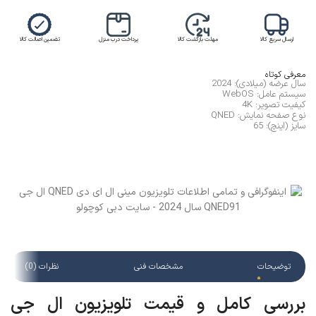
ارسال سریع کالا
مهلت بازگشت کالا
پرداخت درب منزل
تضمین اصالت کالا
معرفی کوتاه
سال عرضه (میلادی): 2024
سیستم عامل: WebOS
کیفیت تصویر: 4K
نوع صفحه نمایش: QNED
سایز (اینچ): 65
توضیحات
مشخصات فنی
نظرات (0)