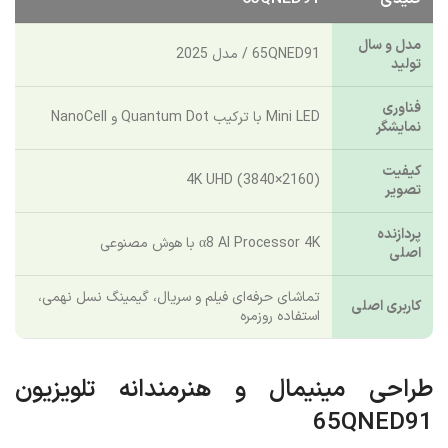
مشخصه
ویژگی‌های اصلی تلویزیون ال جی
کلیدی
65QNED91
مدل و سال
65QNED91 / مدل 2025
تولید
فناوری
Mini LED با ترکیب Quantum Dot و NanoCell
نمایشگر
کیفیت
4K UHD (3840×2160)
تصویر
پردازنده
α8 AI Processor 4K با هوش مصنوعی
اصلی
تماشای حرفه‌ای فیلم و سریال، گیمینگ نسل نهمی،
کاربری اصلی
استفاده روزمره
طراحی مینیمال و هنرمندانه تلویزیون