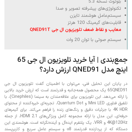
پردازشگر قدرتمند تصویر
بلوتوث نسخه 5.3
تکنولوژی‌های پیشرفته تصویر و صدا
سیستم‌عامل هوشمند تایزن
قابلیت‌های گیمینگ 120 هرتز
معایب و نقاط ضعف تلویزیون ال جی QNED91T
سیستم صوتی با توان 20 وات
جمع‌بندی | آیا خرید تلویزیون ال جی 65
اینچ مدل QNED91 ارزش دارد؟
در پایان این تحلیل فنی، می‌توان با اطمینان گفت تلویزیون ال جی
65QNED91 یک محصول همه‌جانبه و قدرتمند است که ارزش خرید بالایی
را ارائه می‌دهد. این تلویزیون برای علاقه‌مندان به سینما (Cinephiles)، با
تلفیق فناوری Mini LED و Quantum Dot، تجربه‌ای خیره‌کننده از محتوای
4K HDR با جزئیات دقیق و رنگ‌های زنده را فراهم می‌کند. برای گیمرهای
حرفه‌ای، این مدل با ارائه مجموعه کامل ویژگی‌های HDMI 2.1، از جمله