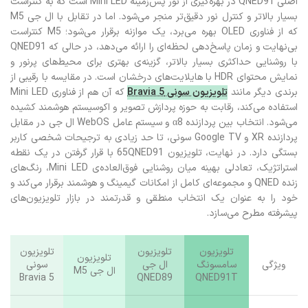
ضروری است. در برابر برادر کوچک‌تر خود یعنی ال جی QNED89، برتری
اصلی QNED91 در بهره‌گیری از نور پس‌زمینه Mini LED است که به کنتراست
بسیار بالاتر و کنترل نور دقیق‌تر منجر می‌شود. اما در تقابل با ال جی M5
که از فناوری OLED بهره می‌برد، یک موازنه برقرار می‌شود؛ M5 کنتراست
بی‌نهایت و زمان پاسخ‌دهی لحظه‌ای را ارائه می‌دهد، در حالی که QNED91
با روشنایی حداکثری بسیار بالاتر، گزینه‌ی بهتری برای محیط‌های پرنور و
نمایش محتوای HDR با هایلایت‌های درخشان است. در مقایسه با رقیبی از
برندی دیگر مانند
تلویزیون سونی Bravia 5
که آن هم از فناوری Mini LED
استفاده می‌کند، رقابت به حوزه پردازش تصویر و اکوسیستم هوشمند کشیده
می‌شود. انتخاب بین پردازنده α8 و سیستم عامل WebOS ال جی در مقابل
پردازنده XR و Google TV سونی، تا حد زیادی به ترجیحات شخصی کاربر
بستگی دارد. در نهایت، تلویزیون 65QNED91 با قرار گرفتن در یک نقطه
استراتژیک، تعادلی بهینه میان روشنایی فوق‌العاده‌ی Mini LED، رنگ‌های
زنده QNED و مجموعه‌ای کامل از امکانات گیمینگ و هوشمند برقرار می‌کند و
خود را به عنوان یک انتخاب منطقی و قدرتمند در بازار تلویزیون‌های
پیشرفته مطرح می‌سازد.
تلویزیون
تلویزیون
تلویزیون
تلویزیون
ویژگی
سامسونگ
ال جی
سونی
ال جی M5
Bravia 5
QNED89
QNED91T