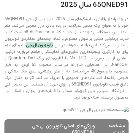
بررسی کامل و قیمت تلویزیون ال جی
65QNED91 سال 2025
در چشم‌انداز رقابتی نمایشگرهای سال 2025، تلویزیون ال جی 65QNED91
خود را به عنوان یک مدعی قدرتمند در رده بالای بازار معرفی می‌کند. مغز
متفکر این دستگاه، پردازنده نسل جدید α8 AI Processor 4K است که با
قدرت پردازشی مبتنی بر هوش مصنوعی، تمام جنبه‌های عملکردی تلویزیون
را مدیریت می‌کند. این تراشه پیشرفته در این
تلویزیون ال جی
، زیربنای لازم
برای به کارگیری پیچیده‌ترین فناوری‌های نمایشگر را فراهم می‌آورد؛ ترکیبی
انقلابی از نور پس‌زمینه Mini LED با فناوری‌های رنگ Quantum Dot و
NanoCell. این هم‌افزایی فناورانه در سایز محبوب 65 اینچ، به خلق
تصاویری با وضوح 4K می‌انجامد که از نظر روشنایی، عمق رنگ مشکی و
خلوص رنگ‌ها، استانداردهای جدیدی را تعریف می‌کند. اگر به دنبال درک
دقیق قیمت تلویزیون 65QNED91 و ارزش خرید آن هستید، این تحلیل فنی
از فروشگاه اینترنتی دبی کوچولو، شما را با قابلیت‌های پنهان و آشکار این
محصول برجسته آشنا خواهد کرد.