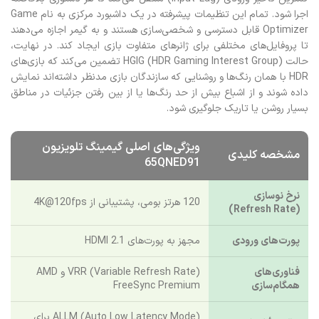
محض تشخیص سیگنال بازی، این
تلویزیون گیمینگ ال جی
را به حالت
کمترین تأخیر ورودی (Input Lag) منتقل می‌کند تا هر دستوری بلافاصله
اجرا شود. تمام این تنظیمات پیشرفته در یک داشبورد مرکزی به نام Game
Optimizer قابل دسترسی و شخصی‌سازی هستند و به گیمر اجازه می‌دهند
تا پروفایل‌های مختلفی برای ژانرهای متفاوت بازی ایجاد کند. در نهایت،
حالت HGIG (HDR Gaming Interest Group) تضمین می‌کند که بازی‌های
HDR با همان رنگ‌ها و روشنایی که سازندگان بازی مدنظر داشته‌اند نمایش
داده شوند و از اشباع بیش از حد رنگ‌ها یا از بین رفتن جزئیات در مناطق
بسیار روشن یا تاریک جلوگیری شود.
ویژگی‌های اصلی گیمینگ تلویزیون
مشخصه کلیدی
65QNED91
نرخ نوسازی
120 هرتز بومی، پشتیبانی از 4K@120fps
(Refresh Rate)
پورت‌های ورودی
مجهز به پورت‌های HDMI 2.1
فناوری‌های
VRR (Variable Refresh Rate) و AMD
همگام‌سازی
FreeSync Premium