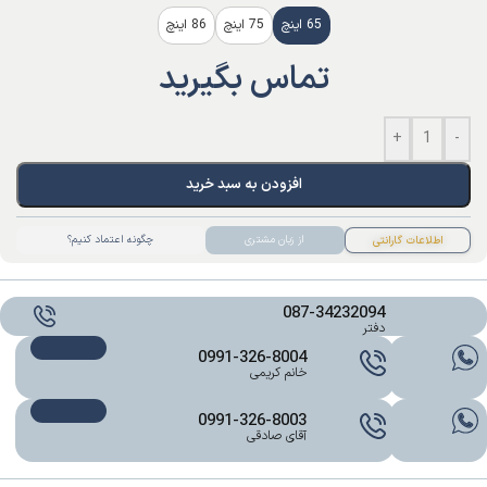
انتخاب کنید
65 اینچ
75 اینچ
86 اینچ
تماس بگیرید
+
-
افزودن به سبد خرید
از زبان مشتری
چگونه اعتماد کنیم؟
اطلاعات گارانتی
087-34232094
دفتر
0991-326-8004
خانم کریمی
0991-326-8003
آقای صادقی