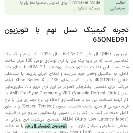
از HDR
حالت
Filmmaker Mode برای نمایش محتوا مطابق با
سینمایی
دیدگاه کارگردان
تجربه گیمینگ نسل نهم با تلویزیون
65QNED91
تلویزیون QNED ال جی 65QNED91 سال 2025 یک پلتفرم گیمینگ
تمام‌عیار است که بر پایه یک پنل با نرخ نوسازی بومی 120 هرتز ساخته
شده است. این قابلیت بنیادی، توسط پورت‌های HDMI 2.1 با پهنای باند
کامل، به پتانسیل واقعی خود می‌رسد و امکان اجرای بازی‌ها با استاندارد
طلایی 4K@120Hz را برای کنسول‌های PS5 و Xbox Series X فراهم
می‌کند. برای تضمین یکپارچگی تصویر در این نرخ فریم بالا، فناوری‌هایی
نظیر VRR (Variable Refresh Rate) و AMD FreeSync Premium به
کار گرفته شده‌اند. این دو با همگام‌سازی لحظه‌ای نرخ نوسازی پنل با نرخ
فریم خروجی از منبع، پدیده شکست تصویر (Screen Tearing) را به طور
کامل حذف می‌کنند. در کنار روانی تصویر، پاسخگویی سریع نیز با قابلیت
ALLM (Auto Low Latency Mode) تضمین می‌شود؛ این ویژگی به