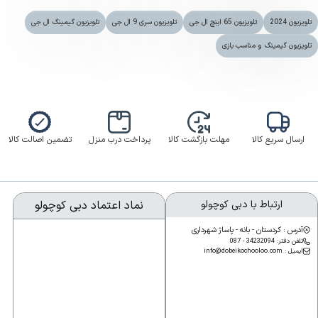
برچسب ها
تلویزیون 2024
تلویزیون 65 اینچ ال جی
تلویزیون سری 9 ال جی
تلویزیون گیمینگ ال جی
تلویزیون گیمینگ و مناسب بازی
ارسال سریع کالا
مهلت بازگشت کالا
پرداخت درب منزل
تضمین اصالت کالا
ارتباط با دبی کوچولو
نماد اعتماد دبی کوچولو
آدرس : کردستان - بانه - پاساژ شهرداری
تلفن دفتر: 34232094 - 087
ایمیل : info@dobeikochooloo.com