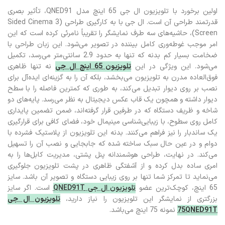
65QNED91
اولین برخورد با تلویزیون ال جی 65 اینچ مدل QNED91، تأثیر بصری
قدرتمند طراحی آن است. ال جی با به کارگیری طراحی (3 Sided Cinema
Screen)، حاشیه‌های سه طرف نمایشگر را تقریباً نامرئی کرده است که این
امر موجب غوطه‌وری کامل بیننده در تصویر می‌شود. این زبان طراحی با
ضخامت بسیار کم بدنه که تنها به حدود 2.9 سانتی‌متر می‌رسد، تکمیل
می‌شود. این ویژگی در این
تلویزیون 65 اینچ ال جی
نه تنها ظاهری
فوق‌العاده مدرن به تلویزیون می‌بخشد، بلکه آن را به گزینه‌ای ایده‌آل برای
نصب بر روی دیوار تبدیل می‌کند، به طوری که کمترین فاصله را با سطح
دیوار داشته و همچون یک قاب عکس دیجیتال به نظر می‌رسد. پایه‌های دو
شاخه و ظریف دستگاه که در طرفین قرار گرفته‌اند، ضمن تضمین پایداری
کامل روی سطوح، با زیبایی‌شناسی مینیمال خود، فضای کافی برای قرارگیری
یک ساندبار را نیز فراهم می‌کنند. بدنه این تلویزیون از پلاستیک فشرده با
دوام و در عین حال سبک ساخته شده که جابجایی و نصب آن را تسهیل
می‌کند. در نهایت، طراحی هوشمندانه پنل پشتی، مدیریت کابل‌ها را به
امری ساده بدل کرده و از آشفتگی ظاهری در پشت تلویزیون جلوگیری
می‌نماید تا تمرکز شما تنها بر روی زیبایی دستگاه و تصویر آن باشد. سایز
65 اینچ، کوچک‌ترین عضو
تلویزیون ال جی QNED91T
است. اگر سایز
بزرگتری از نمایشگر این تلویزیون را نیاز دارید،
تلویزیون ال جی