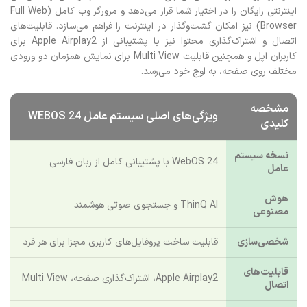
تلویزیون کنترل و مدیریت کنید. برای دسترسی به دنیای بی‌پایان محتوا،
علاوه بر فروشگاه برنامه‌های ال جی، LG Channels مجموعه‌ای از کانال‌های
اینترنتی رایگان را در اختیار شما قرار می‌دهد و مرورگر وب کامل (Full Web
Browser) نیز امکان گشت‌وگذار در اینترنت را فراهم می‌سازد. قابلیت‌های
اتصال و اشتراک‌گذاری محتوا نیز با پشتیبانی از Apple Airplay2 برای
کاربران اپل و همچنین قابلیت Multi View برای نمایش همزمان دو ورودی
مختلف روی صفحه، به اوج خود می‌رسد.
مشخصه
ویژگی‌های اصلی سیستم عامل WEBOS 24
کلیدی
نسخه سیستم
WebOS 24 با پشتیبانی کامل از زبان فارسی
عامل
هوش
ThinQ AI و جستجوی صوتی هوشمند
مصنوعی
شخصی‌سازی
قابلیت ساخت پروفایل‌های کاربری مجزا برای هر فرد
قابلیت‌های
Apple Airplay2، اشتراک‌گذاری صفحه، Multi View