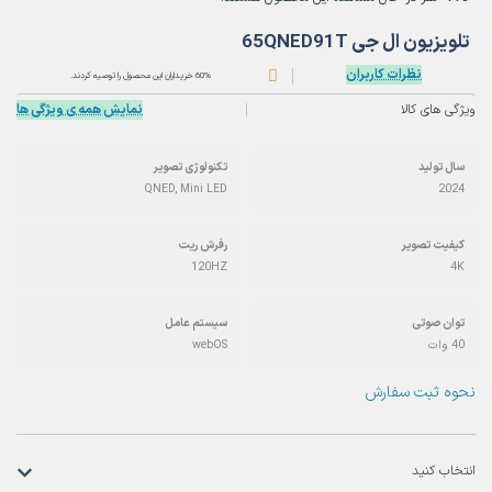
118
نفر در حال مشاهده این محصول هستند!
تلویزیون ال جی 65QNED91T
نظرات کاربران
60% خریداران این محصول را توصیه کردند.
ویژگی های کالا
نمایش همه ی ویژگی ها
سال تولید
تکنولوژی تصویر
QNED, Mini LED
2024
کیفیت تصویر
رفرش ریت
120HZ
4K
توان صوتی
سیستم عامل
40 وات
webOS
نحوه ثبت سفارش