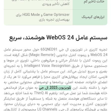
ALLM (Auto Low Latency Mode) برای
حالت تأخیر کم
کاهش تأخیر ورودی
Game Optimizer و HGIG Mode برای
ابزارهای گیمینگ
بهینه‌سازی تجربه بازی
سیستم عامل WebOS 24 هوشمند، سریع
تجربه کاربری در تلویزیون ال جی 65QNED91 حول محور سیستم عامل
WebOS 24 و ریموت کنترل جادویی (Magic Remote) شکل گرفته است.
این ریموت کنترل با نشانگر حرکتی و میکروفون داخلی، ناوبری در منوها و
جستجوی محتوا از طریق Intelligent Voice Recognition را به تجربه‌ای
بصری و سریع تبدیل می‌کند. این سیستم عامل با پشتیبانی کامل از زبان
فارسی، امکان ایجاد پروفایل‌های کاربری مجزا را فراهم می‌آورد تا هر یک از
اعضای خانواده، صفحه اصلی، برنامه‌ها و توصیه‌های محتوایی مختص به
خود را داشته باشند. این
تلویزیون 2025 ال جی
به عنوان مرکز فرماندهی
خانه هوشمند شما نیز عمل می‌کند؛ پلتفرم ThinQ AI به شما اجازه می‌دهد
تا سایر دستگاه‌های هوشمند متصل به شبکه را مستقیماً از طریق نمایشگر