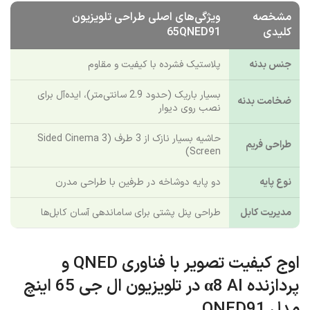
75QNED91T
نمونه 75 اینچ می‌باشد.
مشخصه
ویژگی‌های اصلی طراحی تلویزیون
کلیدی
65QNED91
جنس بدنه
پلاستیک فشرده با کیفیت و مقاوم
بسیار باریک (حدود 2.9 سانتی‌متر)، ایده‌آل برای
ضخامت بدنه
نصب روی دیوار
حاشیه بسیار نازک از 3 طرف (3 Sided Cinema
طراحی فریم
Screen)
نوع پایه
دو پایه دوشاخه در طرفین با طراحی مدرن
مدیریت کابل
طراحی پنل پشتی برای ساماندهی آسان کابل‌ها
اوج کیفیت تصویر با فناوری QNED و