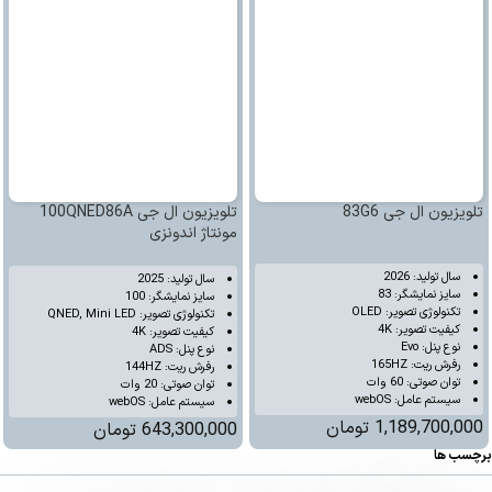
تلویزیون ال جی 83G6
تلویزیون ال جی 100QNED86A
مونتاژ اندونزی
سال تولید: 2026
سال تولید: 2025
سایز نمایشگر: 83
سایز نمایشگر: 100
تکنولوژی تصویر: OLED
تکنولوژی تصویر: QNED, Mini LED
کیفیت تصویر: 4K
کیفیت تصویر: 4K
نوع پنل: Evo
نوع پنل: ADS
رفرش ریت: 165HZ
رفرش ریت: 144HZ
توان صوتی: 60 وات
توان صوتی: 20 وات
سیستم عامل: webOS
سیستم عامل: webOS
1,189,700,000
تومان
643,300,000
تومان