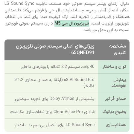
شوند، فناوری Clear Voice Pro به صورت هوشمند صدای انسان را از نویز
پس‌زمینه تفکیک و آن را تقویت می‌کند. علاوه بر این، برای کسانی که به
دنبال ارتقای بیشتر سیستم صوتی خود هستند، قابلیت LG Sound Sync
امکان اتصال آسان و بی‌سیم ساندبارهای ال جی را فراهم می‌کند تا صدایی
هماهنگ و قدرتمندتر را تجربه کنند. ارگ کیفیت صدا برای شما در انتخاب
تلویزیون اولویت است،
تلویزیون ال جی M5
دارای سیستم صوتی قوی‌تری
نسبت به این مدل می‌باشد.
مشخصه
ویژگی‌های اصلی سیستم صوتی تلویزیون
کلیدی
65QNED91
توان و ساختار
40 وات، سیستم 2.2 کاناله با ووفرهای داخلی
پردازش
α8 AI Sound Pro (ارتقا به صدای مجازی 9.1.2
هوشمند
کاناله)
صدای فراگیر
پشتیبانی از Dolby Atmos برای تجربه سینمایی
وضوح دیالوگ
فناوری Clear Voice Pro برای شفاف‌سازی مکالمات