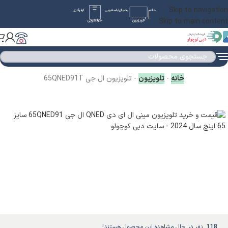
Skip to navigation
خانه
یخچال
لباسشویی
کولرگازی
Skip to main content
تلویزیون
ظرفشویی
خانه
-
تلویزیون
-
تلویزیون ال جی 65QNED91T