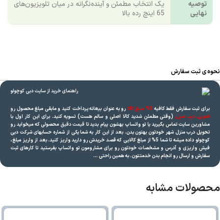
توصیه
یک انتخاب مطمئن و آینده‌نگرانه در میان تلویزیون‌های
نهایی
65 اینچ رده بالا
نحوه ی ثبت سفارش
برای ثبت سفارش فقط کافیه
5% مبلغ کالا
رو به عنوان بیعانه پرداخت کنید و مابقی مبلغ محصول رو
تحویل درب منزل
(وقتی مطمئن شدید کالا اصلی و سالم هست) تسویه کنید. برای این کار اول با
مشاورین سایت تماس بگیرید یا تو واتساپ بهشون پیام بدید تا
قیمت دقیق
محصولی که میخواید رو
تحویل درب منزل شهر خودتون بهتون بدن. بعد از این کار به شما یکی از شماره حسابهای شرکت دبی
کوچولو داده میشه تا شما 5% از مبلغ کالایی که قصد خریدش رو دارید واریز کنید. بعد از واریز مبلغ،
فیش واریزی و آدرس و مشخصات خودتون رو برای مشارومون تو واتساپ بفرستید تا کارهای ثبت
سفارش و ارسال رو انجام بدن خدمتتون. به همین راحتی …
محصولات مشابه