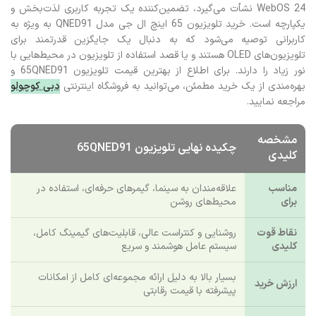
4K@120Hz و VRR، یک پلتفرم ایده‌آل و آینده‌نگرانه است. هوشمندی این
دستگاه که از پردازنده قدرتمند α8 و سیستم عامل سریع و کاربرپسند
WebOS 24 نشأت می‌گیرد، تضمین‌کننده یک تجربه کاربری لذت‌بخش و
یکپارچه است. خرید تلویزیون 65 اینچ ال جی مدل QNED91 به ویژه به
کاربرانی توصیه می‌شود که به دنبال یک جایگزین قدرتمند برای
تلویزیون‌های OLED هستند و یا قصد استفاده از تلویزیون در محیط‌هایی با
نور زیاد را دارند. برای اطلاع از بهترین قیمت تلویزیون 65QNED91 و
بهره‌مندی از یک خرید مطمئن، می‌توانید به فروشگاه اینترنتی
دبی کوچولو
مراجعه نمایید.
مشخصه
چکیده نهایی تلویزیون 65QNED91
کلیدی
مناسب
علاقه‌مندان به سینما، گیمرهای حرفه‌ای، استفاده در
برای
محیط‌های روشن
نقاط قوت
روشنایی و کنتراست عالی، قابلیت‌های گیمینگ کامل،
کلیدی
سیستم عامل هوشمند و سریع
بسیار بالا به دلیل ارائه مجموعه‌ای کامل از امکانات
ارزش خرید
پیشرفته با قیمت رقابتی