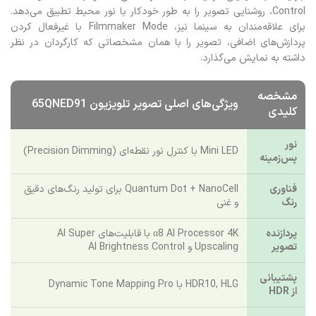
Upscaling 4K، محتوای با رزولوشن پایین را با بازسازی هوشمندانه بافت و
جزئیات، به کیفیتی نزدیک به 4K ارتقا می‌دهد و با AI Brightness
Control، روشنایی تصویر را به طور خودکار با نور محیط تطبیق می‌دهد.
برای علاقه‌مندان به سینما نیز، Filmmaker Mode با غیرفعال کردن
پردازش‌های اضافی، تصویر را با همان مشخصاتی که کارگردان در نظر
داشته به نمایش می‌گذارد.
مشخصه
ویژگی‌های اصلی تصویر تلویزیون 65QNED91
کلیدی
نور
Mini LED با کنترل نور نقطه‌ای (Precision Dimming)
پس‌زمینه
فناوری
Quantum Dot + NanoCell برای تولید رنگ‌های دقیق
رنگ
و غنی
پردازنده
α8 AI Processor 4K با قابلیت‌های AI Super
تصویر
Upscaling و AI Brightness Control
پشتیبانی
HDR10, HLG با Dynamic Tone Mapping Pro