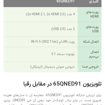
مشخصه
ویژگی‌های اصلی درگاه‌های اتصالی تلویزیون
کلیدی
65QNED91
پورت‌های
4 عدد (2x HDMI 2.1, 2x HDMI 2.0)
HDMI
پورت‌های
2 عدد (USB 2.0)
USB
اتصال شبکه
پورت LAN و Wi-Fi 5 (802.11ac)
اتصال
بلوتوث نسخه 5.1
بی‌سیم
خروجی صدا
خروجی صوتی دیجیتال (اپتیکال)
تلویزیون 65QNED91 در مقابل رقبا
برای ارزیابی جایگاه تلویزیون 65QNED91، مقایسه آن با مدل‌های هم‌رده