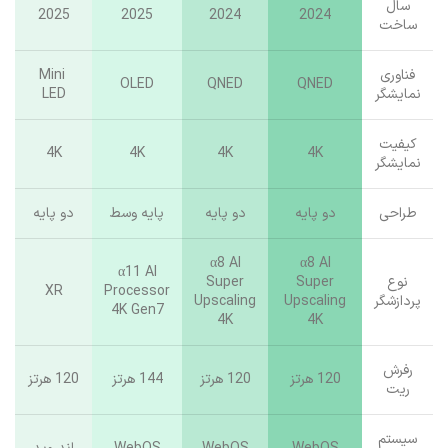
سال
2025
2025
2024
2024
ساخت
فناوری
Mini
OLED
QNED
QNED
نمایشگر
LED
کیفیت
4K
4K
4K
4K
نمایشگر
طراحی
دو پایه
دو پایه
پایه وسط
دو پایه
α8 AI
α8 AI
α11 AI
نوع
Super
Super
XR
Processor
پردازشگر
Upscaling
Upscaling
4K Gen7
4K
4K
رفرش
120 هرتز
120 هرتز
144 هرتز
120 هرتز
ریت