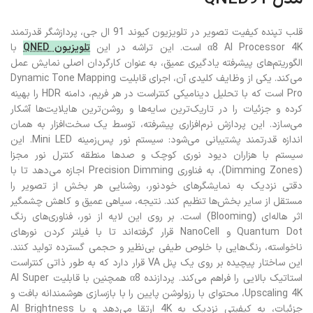
پردازنده α8 AI در تلویزیون ال جی 65 اینچ
مدل QNED91
قلب تپنده کیفیت تصویر در تلویزیون کیوند 91 ال جی، پردازشگر قدرتمند
α8 AI Processor 4K است. این تراشه در این
تلویزیون QNED
با
الگوریتم‌های پیشرفته یادگیری عمیق، به عنوان کارگردان اصلی نمایش عمل
می‌کند. یکی از وظایف کلیدی آن، اجرای قابلیت Dynamic Tone Mapping
Pro است که با تحلیل دینامیکی کنتراست در هر فریم، دامنه HDR را بهینه
کرده و جزئیات را در تاریک‌ترین سایه‌ها و روشن‌ترین هایلایت‌ها آشکار
می‌سازد. این پردازش نرم‌افزاری پیشرفته، توسط یک سخت‌افزار به همان
اندازه قدرتمند پشتیبانی می‌شود: سیستم نور پس‌زمینه Mini LED. این
سیستم با هزاران دیود نوری کوچک و صدها منطقه کنترل نور مجزا
(Dimming Zones)، به فناوری Precision Dimming اجازه می‌دهد تا با
دقتی نزدیک به نمایشگرهای خودنور، روشنایی هر بخش از تصویر را
مستقل از سایر بخش‌ها تنظیم کند. نتیجه، سیاهی عمیق و کاهش چشمگیر
اثر هاله‌ای (Blooming) است. بر روی این لایه از نور، فناوری‌های رنگ
Quantum Dot و NanoCell قرار گرفته‌اند تا با فیلتر کردن نورهای
ناخواسته، رنگ‌هایی با خلوص طیفی بی‌نظیر و حجمی گسترده تولید کنند.
این ساختار پیچیده بر روی یک پنل VA قرار دارد که به طور ذاتی کنتراست
استاتیک بالایی را فراهم می‌کند. پردازنده α8 همچنین با قابلیت AI Super